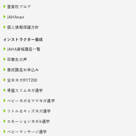
直営校ブログ
JAHAnavi
個人情報保護方針
インストラクター養成
JAHA資格講座一覧
卒業生の声
養成講座お申込み
全米ヨガRYT200
骨盤スリムヨガ通学
ベビーヨガ＆ママヨガ通学
リトル＆キッズヨガ通学
エモーションヨガ®通学
ベビーマッサージ通学