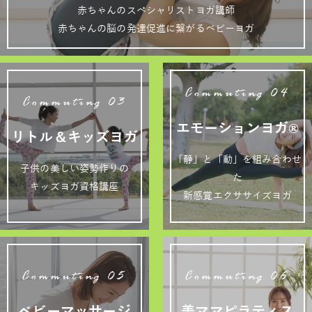
赤ちゃんのスペシャリストヨガ講師
赤ちゃんの脳の発達促進に繋がるベビーヨガ
Commuting 04
Commuting 03
エモーションヨガ®
リトル＆キッズヨガ
「静」と「動」を組み合わせ
子供の美しい姿勢作りの
た
キッズヨガ資格講座
新感覚エクササイズヨガ
Commuting 05
Commuting 06
ベビーマッサージ
美ママピラティス