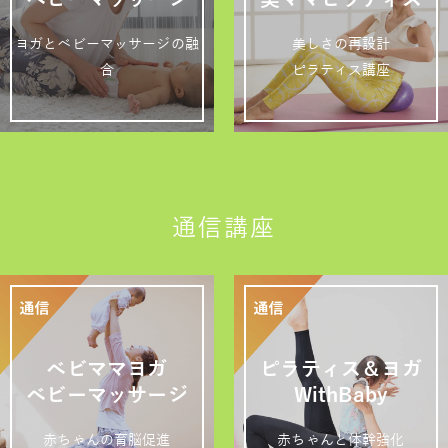
ヨガとベビーマッサージの融
美しさの再設計
合
ピラティス講座
通信講座
ベビママヨガ
ピラティス＆ヨガ
ベビーマッサージ
WithBaby
赤ちゃんの育脳促進
赤ちゃんと体幹強化