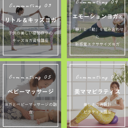
Commuting 04
Commuting 03
エモーションヨガ®
リトル＆キッズヨガ
「静」と「動」を組み合わせ
子供の美しい姿勢作りの
た
キッズヨガ資格講座
新感覚エクササイズヨガ
Commuting 05
Commuting 06
ベビーマッサージ
美ママピラティス
ヨガとベビーマッサージの融
美しさの再設計
合
ピラティス講座