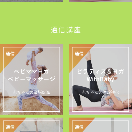
通信講座
ベビママヨガ
ピラティス＆ヨガ
ベビーマッサージ
WithBaby
赤ちゃんの育脳促進
赤ちゃんと体幹強化