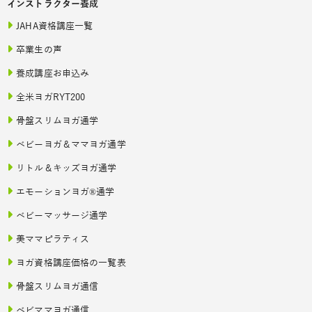
インストラクター養成
JAHA資格講座一覧
卒業生の声
養成講座お申込み
全米ヨガRYT200
骨盤スリムヨガ通学
ベビーヨガ＆ママヨガ通学
リトル＆キッズヨガ通学
エモーションヨガ®通学
ベビーマッサージ通学
美ママピラティス
ヨガ資格講座価格の一覧表
骨盤スリムヨガ通信
ベビママヨガ通信