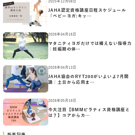
2025年12月08日
JAHA認定資格講座日程スケジュール
「ベビーヨガ:キッ…
2026年04月16日
マタニティヨガだけでは補えない指導力
｜妊娠期の体…
2026年04月13日
JAHA協会のRYT200がいよいよ7月開
講｜土台から応用ま…
2026年05月19日
今大注目【BMMピラティス資格講座と
は？】コアからカ…
新着記事