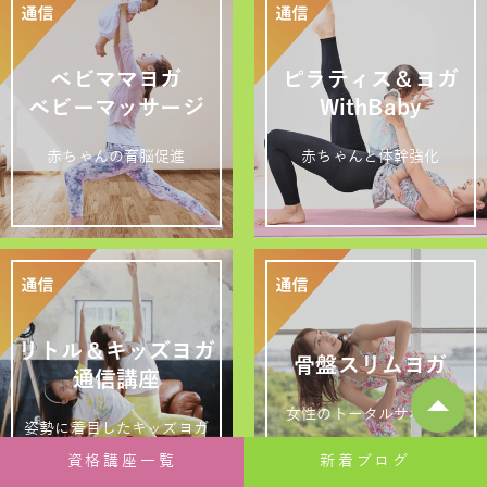
ベビママヨガ
ピラティス＆ヨガ
ベビーマッサージ
WithBaby
赤ちゃんの育脳促進
赤ちゃんと体幹強化
リトル＆キッズヨガ
骨盤スリムヨガ
通信講座
女性のトータルサポート
姿勢に着目したキッズヨガ
資格講座一覧
新着ブログ