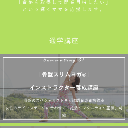
「資格を取得して開業目指したい」
という輝くママを応援します。
通学講座
Commuting 01
「骨盤スリムヨガ®」
インストラクター養成講座
骨盤のスペシャリストヨガ講師育成資格講座
女性のライフステージに合わせて「妊活～マタニティ～産後」可
能