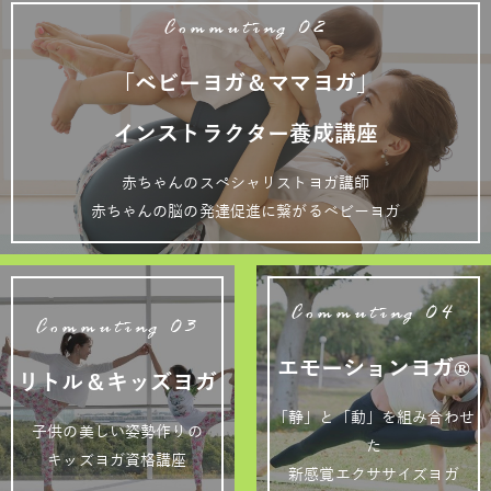
Commuting 02
「ベビーヨガ＆ママヨガ」
インストラクター養成講座
赤ちゃんのスペシャリストヨガ講師
赤ちゃんの脳の発達促進に繋がるベビーヨガ
Commuting 04
Commuting 03
エモーションヨガ®
リトル＆キッズヨガ
「静」と「動」を組み合わせ
子供の美しい姿勢作りの
た
キッズヨガ資格講座
新感覚エクササイズヨガ