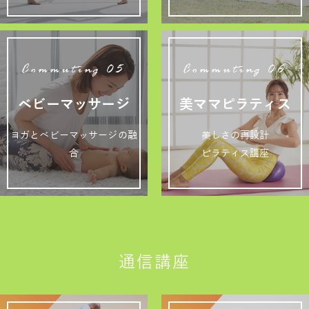
Commuting 05
Commuting 06
ベビーマッサージ
美ママピラティス
ヨガとベビーマッサージの融
美しさの再設計
合
ピラティス講座
通信講座