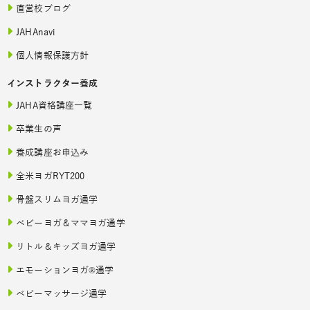
直営校ブログ
JAHAnavi
個人情報保護方針
インストラクター養成
JAHA資格講座一覧
卒業生の声
養成講座お申込み
全米ヨガRYT200
骨盤スリムヨガ通学
ベビーヨガ＆ママヨガ通学
リトル＆キッズヨガ通学
エモーションヨガ®通学
ベビーマッサージ通学