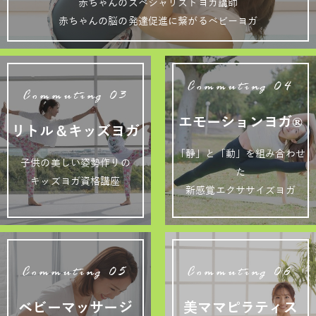
赤ちゃんのスペシャリストヨガ講師
赤ちゃんの脳の発達促進に繋がるベビーヨガ
Commuting 04
Commuting 03
エモーションヨガ®
リトル＆キッズヨガ
「静」と「動」を組み合わせ
子供の美しい姿勢作りの
た
キッズヨガ資格講座
新感覚エクササイズヨガ
Commuting 05
Commuting 06
ベビーマッサージ
美ママピラティス