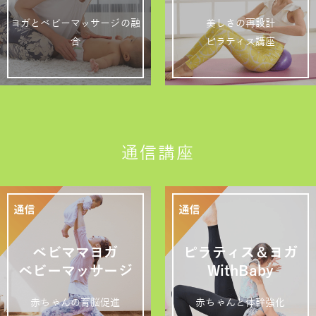
ヨガとベビーマッサージの融
美しさの再設計
合
ピラティス講座
通信講座
ベビママヨガ
ピラティス＆ヨガ
ベビーマッサージ
WithBaby
赤ちゃんの育脳促進
赤ちゃんと体幹強化