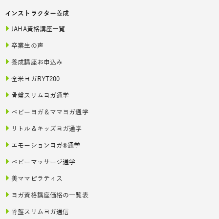
インストラクター養成
JAHA資格講座一覧
卒業生の声
養成講座お申込み
全米ヨガRYT200
骨盤スリムヨガ通学
ベビーヨガ＆ママヨガ通学
リトル＆キッズヨガ通学
エモーションヨガ®通学
ベビーマッサージ通学
美ママピラティス
ヨガ資格講座価格の一覧表
骨盤スリムヨガ通信