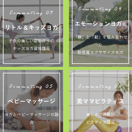
Commuting 04
Commuting 03
エモーションヨガ®
リトル＆キッズヨガ
「静」と「動」を組み合わせ
子供の美しい姿勢作りの
た
キッズヨガ資格講座
新感覚エクササイズヨガ
Commuting 05
Commuting 06
ベビーマッサージ
美ママピラティス
ヨガとベビーマッサージの融
美しさの再設計
合
ピラティス講座