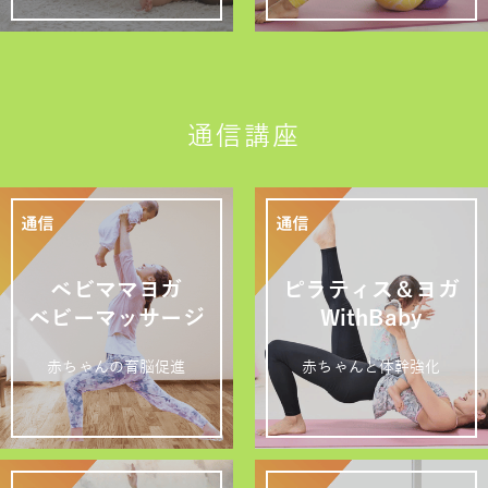
通信講座
ベビママヨガ
ピラティス＆ヨガ
ベビーマッサージ
WithBaby
赤ちゃんの育脳促進
赤ちゃんと体幹強化