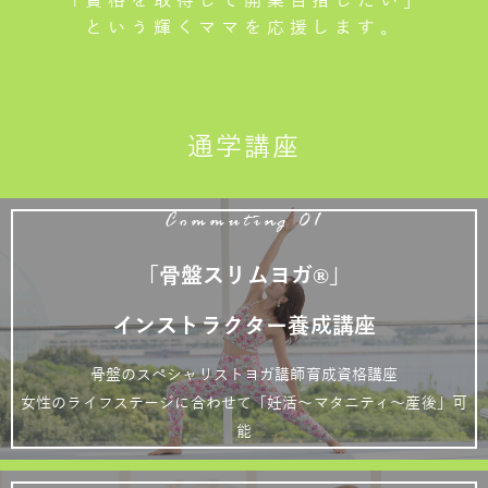
「資格を取得して開業目指したい」
という輝くママを応援します。
通学講座
Commuting 01
「骨盤スリムヨガ®」
インストラクター養成講座
骨盤のスペシャリストヨガ講師育成資格講座
女性のライフステージに合わせて「妊活～マタニティ～産後」可
能