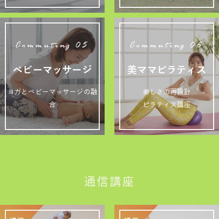
Commuting 05
Commuting 06
ベビーマッサージ
美ママピラティス
ヨガとベビーマッサージの融
美しさの再設計
合
ピラティス講座
通信講座