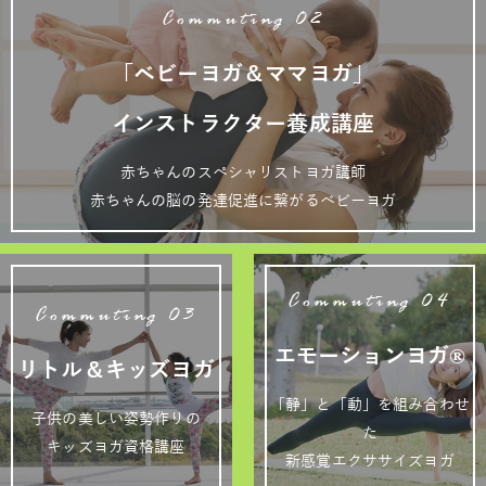
Commuting 02
「ベビーヨガ＆ママヨガ」
インストラクター養成講座
赤ちゃんのスペシャリストヨガ講師
赤ちゃんの脳の発達促進に繋がるベビーヨガ
Commuting 04
Commuting 03
エモーションヨガ®
リトル＆キッズヨガ
「静」と「動」を組み合わせ
子供の美しい姿勢作りの
た
キッズヨガ資格講座
新感覚エクササイズヨガ