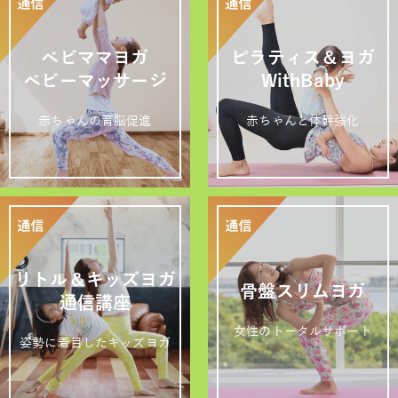
ベビママヨガ
ピラティス＆ヨガ
ベビーマッサージ
WithBaby
赤ちゃんの育脳促進
赤ちゃんと体幹強化
リトル＆キッズヨガ
骨盤スリムヨガ
通信講座
女性のトータルサポート
姿勢に着目したキッズヨガ