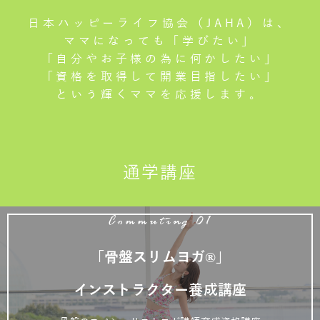
日本ハッピーライフ協会（JAHA）は、
ママになっても「学びたい」
「自分やお子様の為に何かしたい」
「資格を取得して開業目指したい」
という輝くママを応援します。
通学講座
Commuting 01
「骨盤スリムヨガ®」
インストラクター養成講座