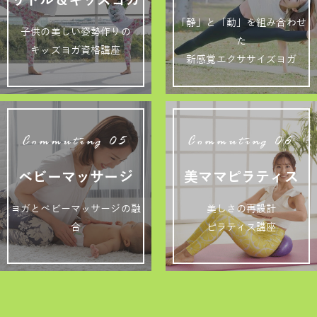
「静」と「動」を組み合わせ
子供の美しい姿勢作りの
た
キッズヨガ資格講座
新感覚エクササイズヨガ
Commuting 05
Commuting 06
ベビーマッサージ
美ママピラティス
ヨガとベビーマッサージの融
美しさの再設計
合
ピラティス講座