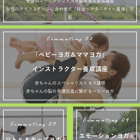
骨盤のスペシャリストヨガ講師育成資格講座
女性のライフステージに合わせて「妊活～マタニティ～産後」可
能
Commuting 02
「ベビーヨガ＆ママヨガ」
インストラクター養成講座
赤ちゃんのスペシャリストヨガ講師
赤ちゃんの脳の発達促進に繋がるベビーヨガ
Commuting 04
Commuting 03
エモーションヨガ®
リトル＆キッズヨガ