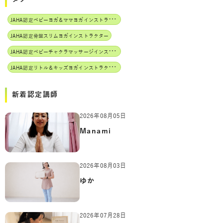
J
AHA認定ベビーヨガ＆ママヨガインストラクター
JAHA認定骨盤スリムヨガインストラクター
J
AHA認定ベビーチャクラマッサージインストラクター
J
AHA認定リトル＆キッズヨガインストラクター
新着認定講師
2026年08月05日
Manami
2026年08月03日
ゆか
2026年07月28日