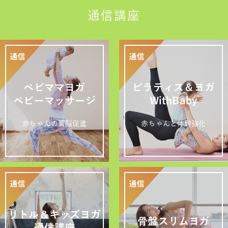
通信講座
ベビママヨガ
ピラティス＆ヨガ
ベビーマッサージ
WithBaby
赤ちゃんの育脳促進
赤ちゃんと体幹強化
リトル＆キッズヨガ
骨盤スリムヨガ
通信講座