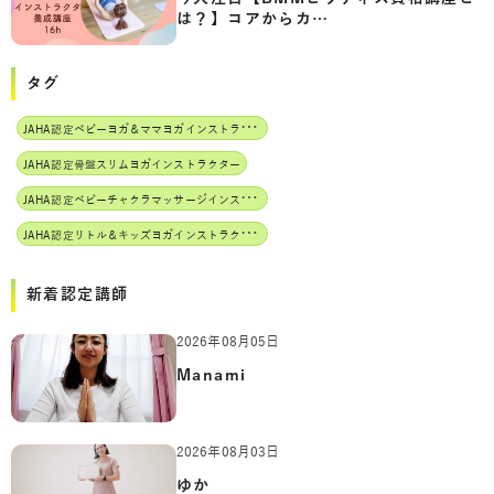
は？】コアからカ…
タグ
J
AHA認定ベビーヨガ＆ママヨガインストラクター
JAHA認定骨盤スリムヨガインストラクター
J
AHA認定ベビーチャクラマッサージインストラクター
J
AHA認定リトル＆キッズヨガインストラクター
新着認定講師
2026年08月05日
Manami
2026年08月03日
ゆか