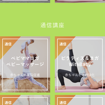
通信講座
ベビママヨガ
ピラティス＆ヨガ
ベビーマッサージ
WithBaby
赤ちゃんの育脳促進
赤ちゃんと体幹強化