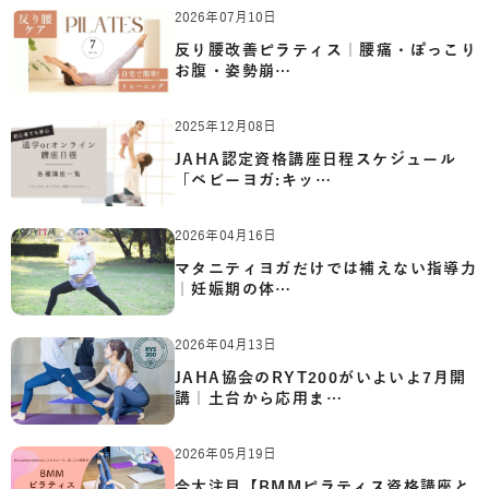
2026年07月10日
反り腰改善ピラティス｜腰痛・ぽっこり
お腹・姿勢崩…
2025年12月08日
JAHA認定資格講座日程スケジュール
「ベビーヨガ:キッ…
2026年04月16日
マタニティヨガだけでは補えない指導力
｜妊娠期の体…
2026年04月13日
JAHA協会のRYT200がいよいよ7月開
講｜土台から応用ま…
2026年05月19日
今大注目【BMMピラティス資格講座と