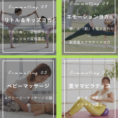
Commuting 04
Commuting 03
エモーションヨガ®
リトル＆キッズヨガ
「静」と「動」を組み合わせ
子供の美しい姿勢作りの
た
キッズヨガ資格講座
新感覚エクササイズヨガ
Commuting 05
Commuting 06
ベビーマッサージ
美ママピラティス
ヨガとベビーマッサージの融
美しさの再設計
合
ピラティス講座