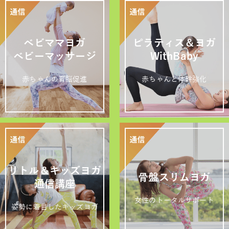
ベビママヨガ
ピラティス＆ヨガ
ベビーマッサージ
WithBaby
赤ちゃんの育脳促進
赤ちゃんと体幹強化
リトル＆キッズヨガ
骨盤スリムヨガ
通信講座
女性のトータルサポート
姿勢に着目したキッズヨガ