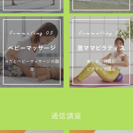
Commuting 05
Commuting 06
ベビーマッサージ
美ママピラティス
ヨガとベビーマッサージの融
美しさの再設計
合
ピラティス講座
通信講座