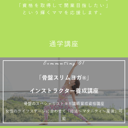
「資格を取得して開業目指したい」
という輝くママを応援します。
通学講座
Commuting 01
「骨盤スリムヨガ®」
インストラクター養成講座
骨盤のスペシャリストヨガ講師育成資格講座
女性のライフステージに合わせて「妊活～マタニティ～産後」可
能