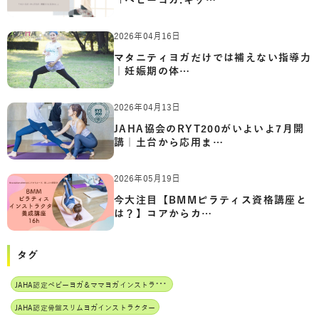
「ベビーヨガ:キッ…
2026年04月16日
マタニティヨガだけでは補えない指導力
｜妊娠期の体…
2026年04月13日
JAHA協会のRYT200がいよいよ7月開
講｜土台から応用ま…
2026年05月19日
今大注目【BMMピラティス資格講座と
は？】コアからカ…
タグ
J
AHA認定ベビーヨガ＆ママヨガインストラクター
JAHA認定骨盤スリムヨガインストラクター