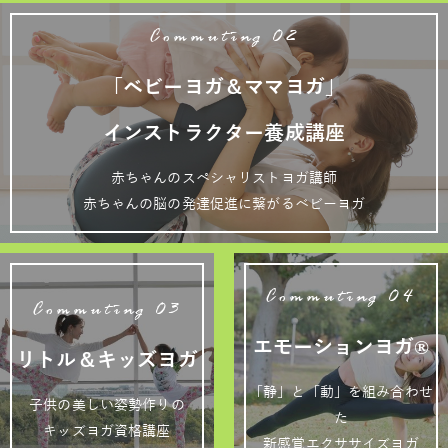
Commuting 02
「ベビーヨガ＆ママヨガ」
インストラクター養成講座
赤ちゃんのスペシャリストヨガ講師
赤ちゃんの脳の発達促進に繋がるベビーヨガ
Commuting 04
Commuting 03
エモーションヨガ®
リトル＆キッズヨガ
「静」と「動」を組み合わせ
子供の美しい姿勢作りの
た
キッズヨガ資格講座
新感覚エクササイズヨガ