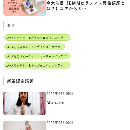
今大注目【BMMピラティス資格講座と
は？】コアからカ…
タグ
J
AHA認定ベビーヨガ＆ママヨガインストラクター
JAHA認定骨盤スリムヨガインストラクター
J
AHA認定ベビーチャクラマッサージインストラクター
J
AHA認定リトル＆キッズヨガインストラクター
新着認定講師
2026年08月05日
Manami
2026年08月03日