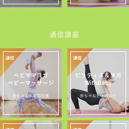
通信講座
ベビママヨガ
ピラティス＆ヨガ
ベビーマッサージ
WithBaby
赤ちゃんの育脳促進
赤ちゃんと体幹強化