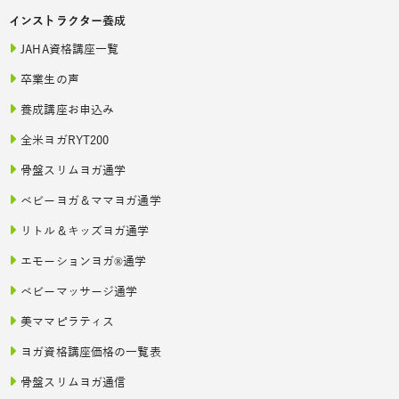
インストラクター養成
JAHA資格講座一覧
卒業生の声
養成講座お申込み
全米ヨガRYT200
骨盤スリムヨガ通学
ベビーヨガ＆ママヨガ通学
リトル＆キッズヨガ通学
エモーションヨガ®通学
ベビーマッサージ通学
美ママピラティス
ヨガ資格講座価格の一覧表
骨盤スリムヨガ通信