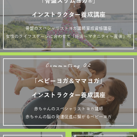
「骨盤スリムヨガ®」
インストラクター養成講座
骨盤のスペシャリストヨガ講師育成資格講座
女性のライフステージに合わせて「妊活～マタニティ～産後」可
能
Commuting 02
「ベビーヨガ＆ママヨガ」
インストラクター養成講座
赤ちゃんのスペシャリストヨガ講師
赤ちゃんの脳の発達促進に繋がるベビーヨガ