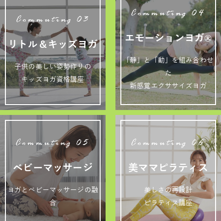
Commuting 04
Commuting 03
エモーションヨガ®
リトル＆キッズヨガ
「静」と「動」を組み合わせ
子供の美しい姿勢作りの
た
キッズヨガ資格講座
新感覚エクササイズヨガ
Commuting 05
Commuting 06
ベビーマッサージ
美ママピラティス
ヨガとベビーマッサージの融
美しさの再設計
合
ピラティス講座