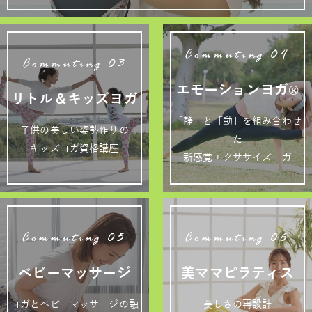
Commuting 04
Commuting 03
エモーションヨガ®
リトル＆キッズヨガ
「静」と「動」を組み合わせ
子供の美しい姿勢作りの
た
キッズヨガ資格講座
新感覚エクササイズヨガ
Commuting 05
Commuting 06
ベビーマッサージ
美ママピラティス
ヨガとベビーマッサージの融
美しさの再設計