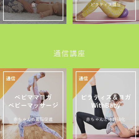
合
ピラティス講座
通信講座
ベビママヨガ
ピラティス＆ヨガ
ベビーマッサージ
WithBaby
赤ちゃんの育脳促進
赤ちゃんと体幹強化