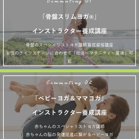
Commuting 01
「骨盤スリムヨガ®」
インストラクター養成講座
骨盤のスペシャリストヨガ講師育成資格講座
女性のライフステージに合わせて「妊活～マタニティ～産後」可
能
Commuting 02
「ベビーヨガ＆ママヨガ」
インストラクター養成講座
赤ちゃんのスペシャリストヨガ講師
赤ちゃんの脳の発達促進に繋がるベビーヨガ