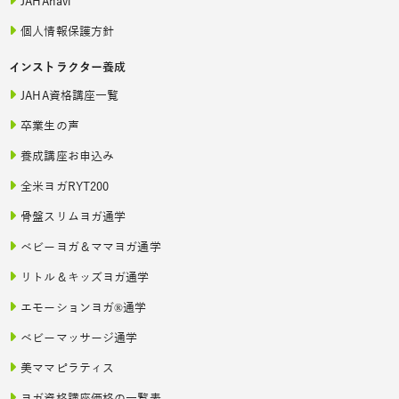
JAHAnavi
個人情報保護方針
インストラクター養成
JAHA資格講座一覧
卒業生の声
養成講座お申込み
全米ヨガRYT200
骨盤スリムヨガ通学
ベビーヨガ＆ママヨガ通学
リトル＆キッズヨガ通学
エモーションヨガ®通学
ベビーマッサージ通学
美ママピラティス