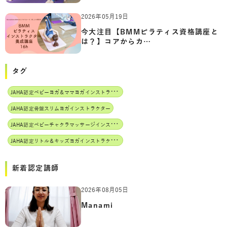
2026年05月19日
今大注目【BMMピラティス資格講座と
は？】コアからカ…
タグ
J
AHA認定ベビーヨガ＆ママヨガインストラクター
JAHA認定骨盤スリムヨガインストラクター
J
AHA認定ベビーチャクラマッサージインストラクター
J
AHA認定リトル＆キッズヨガインストラクター
新着認定講師
2026年08月05日
Manami