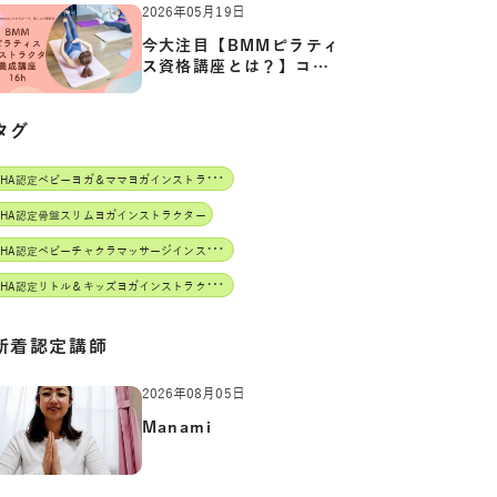
2026年05月19日
今大注目【BMMピラティ
ス資格講座とは？】コア
からカ…
タグ
J
AHA認定ベビーヨガ＆ママヨガインストラクター
AHA認定骨盤スリムヨガインストラクター
J
AHA認定ベビーチャクラマッサージインストラクター
J
AHA認定リトル＆キッズヨガインストラクター
新着認定講師
2026年08月05日
Manami