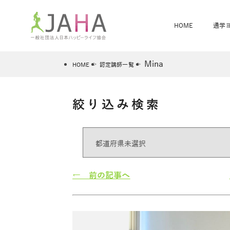
HOME
通学
Mina
HOME
認定講師一覧
絞り込み検索
骨盤スリムヨガ
ベビママヨガ
全米ヨガRYT200
®
ヨガレッスンカレンダー
骨盤スリムヨガ®通信
JAHA資格講座一覧
JAHAについて
JAHAヨガスタ
オンラインヨガ
ベビママヨガW
卒業生の声
← 前の記事へ