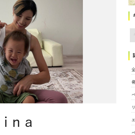
講
全
ina