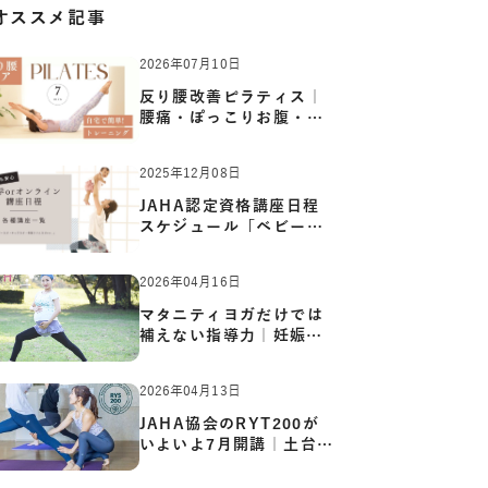
オススメ記事
2026年07月10日
反り腰改善ピラティス｜
腰痛・ぽっこりお腹・姿
勢崩…
2025年12月08日
JAHA認定資格講座日程
スケジュール「ベビーヨ
ガ:キッ…
2026年04月16日
マタニティヨガだけでは
補えない指導力｜妊娠期
の体…
2026年04月13日
JAHA協会のRYT200が
いよいよ7月開講｜土台か
ら応用ま…