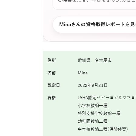
る機会を頂き、学びをより深めるこ
Minaさんの資格取得レポートを見
住所
愛知県 名古屋市
名前
Mina
認定日
2022年9月21日
資格
JAHA認定ベビーヨガ＆ママ
小学校教諭一種
特別支援学校教諭一種
幼稚園教諭二種
中学校教諭二種(保険体育)