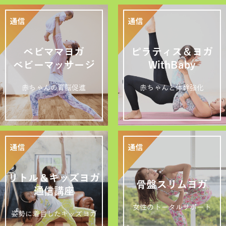
ベビママヨガ
ピラティス＆ヨガ
ベビーマッサージ
WithBaby
赤ちゃんの育脳促進
赤ちゃんと体幹強化
リトル＆キッズヨガ
骨盤スリムヨガ
通信講座
女性のトータルサポート
姿勢に着目したキッズヨガ