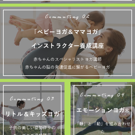
Commuting 02
「ベビーヨガ＆ママヨガ」
インストラクター養成講座
赤ちゃんのスペシャリストヨガ講師
赤ちゃんの脳の発達促進に繋がるベビーヨガ
Commuting 04
Commuting 03
エモーションヨガ®
リトル＆キッズヨガ
「静」と「動」を組み合わせ
子供の美しい姿勢作りの
た