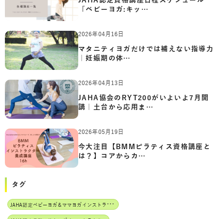
JAHA認定資格講座日程スケジュール
「ベビーヨガ:キッ…
2026年04月16日
マタニティヨガだけでは補えない指導力
｜妊娠期の体…
2026年04月13日
JAHA協会のRYT200がいよいよ7月開
講｜土台から応用ま…
2026年05月19日
今大注目【BMMピラティス資格講座と
は？】コアからカ…
タグ
J
AHA認定ベビーヨガ＆ママヨガインストラクター