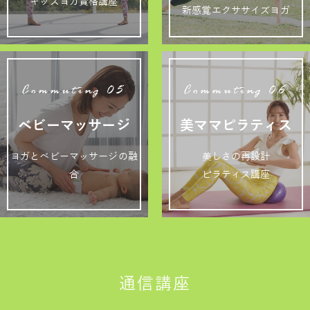
キッズヨガ資格講座
新感覚エクササイズヨガ
Commuting 05
Commuting 06
ベビーマッサージ
美ママピラティス
ヨガとベビーマッサージの融
美しさの再設計
合
ピラティス講座
通信講座