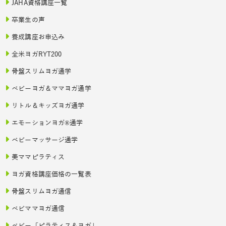
JAHA資格講座一覧
卒業生の声
養成講座お申込み
全米ヨガRYT200
骨盤スリムヨガ通学
ベビーヨガ＆ママヨガ通学
リトル＆キッズヨガ通学
エモーションヨガ®通学
ベビーマッサージ通学
美ママピラティス
ヨガ資格講座価格の一覧表
骨盤スリムヨガ通信
ベビママヨガ通信