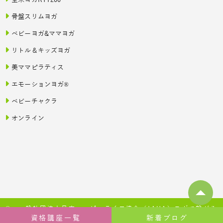
全米ヨガRYT200
骨盤スリムヨガ
ベビーヨガ&ママヨガ
リトル＆キッズヨガ
美ママピラティス
エモーションヨガ®
ベビーチャクラ
オンライン
© 一般社団法人日本ハッピーライフ協会（JAHA）ヨガで繋がる
資格講座一覧
新着ブログ
幸せ, 2020–2026 All Rights Reserved.