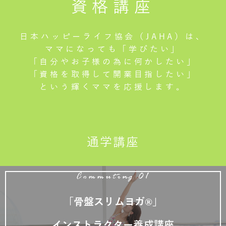
資格講座
日本ハッピーライフ協会（JAHA）は、
ママになっても「学びたい」
「自分やお子様の為に何かしたい」
「資格を取得して開業目指したい」
という輝くママを応援します。
通学講座
Commuting 01
「骨盤スリムヨガ®」
インストラクター養成講座