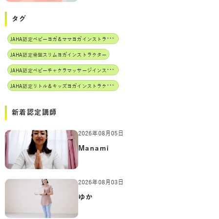
タグ
J
AHA認定ベビーヨガ＆ママヨガインストラクター
JAHA認定骨盤スリムヨガインストラクター
J
AHA認定ベビーチャクラマッサージインストラクター
J
AHA認定リトル＆キッズヨガインストラクター
新着認定講師
2026年08月05日
Manami
2026年08月03日
ゆか