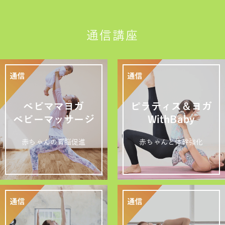
通信講座
ベビママヨガ
ピラティス＆ヨガ
ベビーマッサージ
WithBaby
赤ちゃんの育脳促進
赤ちゃんと体幹強化