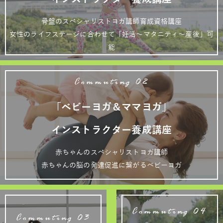
骨盤のスペシャリストヨガ講師育成資格講座
女性のライフステージに合わせて「妊活～マタニティ～産後」可
能
Commuting 02
「ベビーヨガ＆ママヨガ」
インストラクター養成講座
赤ちゃんのスペシャリストヨガ講師
赤ちゃんの脳の発達促進に繋がるベビーヨガ
Commuting 04
Commuting 03