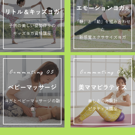
エモーションヨガ®
リトル＆キッズヨガ
「静」と「動」を組み合わせ
子供の美しい姿勢作りの
た
キッズヨガ資格講座
新感覚エクササイズヨガ
Commuting 05
Commuting 06
ベビーマッサージ
美ママピラティス
ヨガとベビーマッサージの融
美しさの再設計
合
ピラティス講座