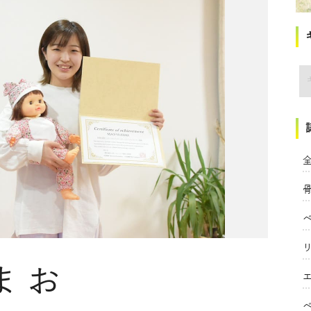
講
全
まお