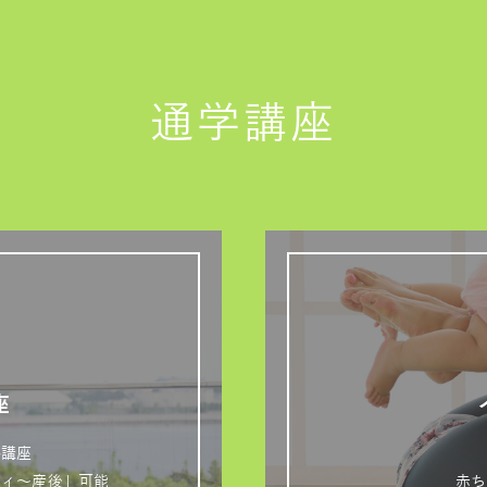
通学講座
座
格講座
ティ～産後」可能
赤ち