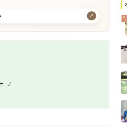
る
↗
ッサージ