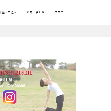
講座お申込み
お問い合わせ
ブログ
フローヨガ1DAY講座
toysrus無料体験会
JAHA資格講座一覧
学
ベビママピラティス1DAY講座
babypark無料体験会
ヨガ資格講座価格の一覧表
ガ通学
ヨガ資格講座価格の一覧表
アクサ生命無料体験会
卒業生の声
通学
JAHAnavi Lesson
オンライン講座
通学
学
サージ
学
キッズヨガ通信