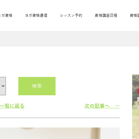
ヨガ資格
ヨガ資格通信
レッスン予約
資格講座日程
資格
開業サポート
全米ヨガRYT200
妊活ヨガ
JAHAnavi
骨盤スリムヨガ®通
マタニティヨガ
トップメインに戻る
ベビーヨガ＆ママヨ
産後ヨガ
リトル＆キッズヨガ
ベビママヨガ
キッズヨガ
エモーションヨガ®
キッズヨガ
美ママピラティ
エモーションヨ
ベビーマッサー
ス
ガ®
ジ
ベビーマッサージ通
ベビーチャクラマッ
美ママピラティス通
検索
ジオ概要
詳細
通信
ベビー「ピラティス＆ヨガ」W通信
出張ヨガ・オフィスヨガ
養成講座お申込み
直営校ブログ
リトル＆
一覧に戻る
次の記事へ →