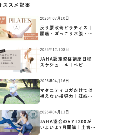
オススメ記事
2026年07月10日
反り腰改善ピラティス｜
腰痛・ぽっこりお腹・姿
勢崩…
2025年12月08日
JAHA認定資格講座日程
スケジュール「ベビーヨ
ガ:キッ…
2026年04月16日
マタニティヨガだけでは
補えない指導力｜妊娠期
の体…
2026年04月13日
JAHA協会のRYT200が
いよいよ7月開講｜土台か
ら応用ま…