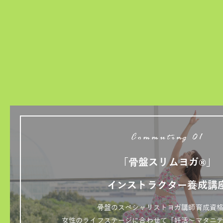
Commuting 01
「骨盤スリムヨガ®」
インストラクター養成講
骨盤のスペシャリストヨガ講師育成資
女性のライフステージに合わせて「妊活～マタニ