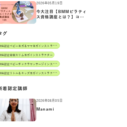
2026年05月19日
今大注目【BMMピラティ
ス資格講座とは？】コア
からカ…
タグ
J
AHA認定ベビーヨガ＆ママヨガインストラクター
AHA認定骨盤スリムヨガインストラクター
J
AHA認定ベビーチャクラマッサージインストラクター
J
AHA認定リトル＆キッズヨガインストラクター
新着認定講師
2026年08月05日
Manami