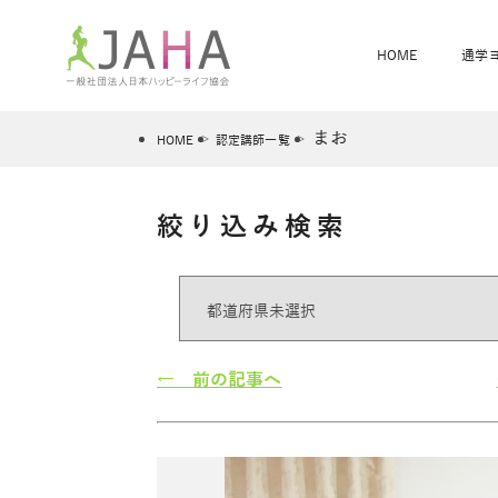
HOME
通学
まお
HOME
認定講師一覧
絞り込み検索
骨盤スリムヨガ
ベビママヨガ
全米ヨガRYT200
®
ヨガレッスンカレンダー
骨盤スリムヨガ®通信
JAHA資格講座一覧
JAHAについて
JAHAヨガスタ
オンラインヨガ
ベビママヨガW
卒業生の声
← 前の記事へ