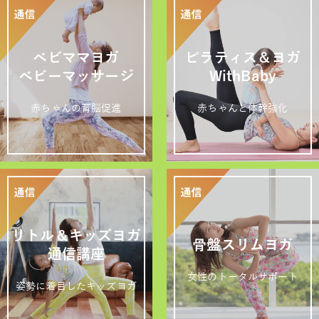
ベビママヨガ
ピラティス＆ヨガ
ベビーマッサージ
WithBaby
赤ちゃんの育脳促進
赤ちゃんと体幹強化
リトル＆キッズヨガ
骨盤スリムヨガ
通信講座
女性のトータルサポート
姿勢に着目したキッズヨガ