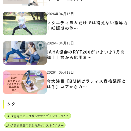
2026年04月16日
マタニティヨガだけでは補えない指導力
｜妊娠期の体…
2026年04月13日
JAHA協会のRYT200がいよいよ7月開
講｜土台から応用ま…
2026年05月19日
今大注目【BMMピラティス資格講座と
は？】コアからカ…
タグ
J
AHA認定ベビーヨガ＆ママヨガインストラクター
JAHA認定骨盤スリムヨガインストラクター