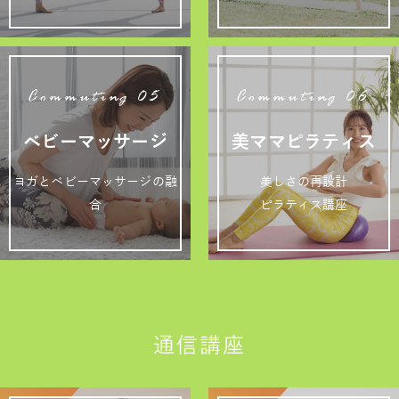
Commuting 05
Commuting 06
ベビーマッサージ
美ママピラティス
ヨガとベビーマッサージの融
美しさの再設計
合
ピラティス講座
通信講座