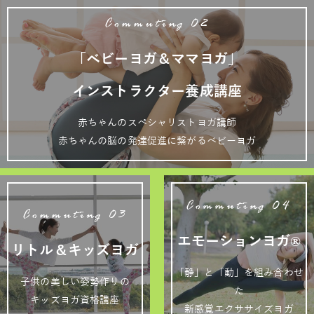
Commuting 02
「ベビーヨガ＆ママヨガ」
インストラクター養成講座
赤ちゃんのスペシャリストヨガ講師
赤ちゃんの脳の発達促進に繋がるベビーヨガ
Commuting 04
Commuting 03
エモーションヨガ®
リトル＆キッズヨガ
「静」と「動」を組み合わせ
子供の美しい姿勢作りの
た
キッズヨガ資格講座
新感覚エクササイズヨガ