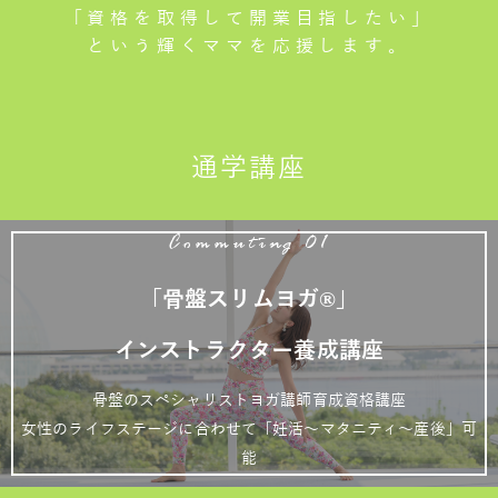
「資格を取得して開業目指したい」
という輝くママを応援します。
通学講座
Commuting 01
「骨盤スリムヨガ®」
インストラクター養成講座
骨盤のスペシャリストヨガ講師育成資格講座
女性のライフステージに合わせて「妊活～マタニティ～産後」可
能