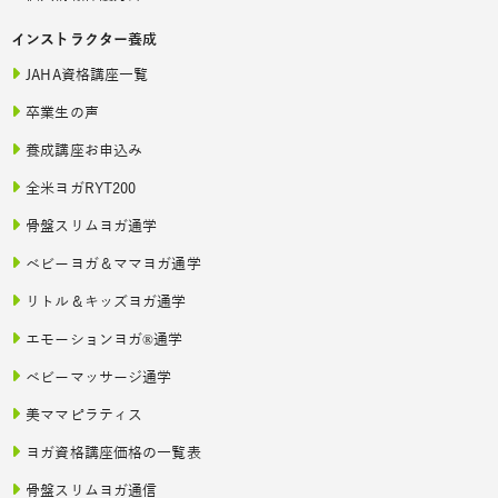
インストラクター養成
JAHA資格講座一覧
卒業生の声
養成講座お申込み
全米ヨガRYT200
骨盤スリムヨガ通学
ベビーヨガ＆ママヨガ通学
リトル＆キッズヨガ通学
エモーションヨガ®通学
ベビーマッサージ通学
美ママピラティス
ヨガ資格講座価格の一覧表
骨盤スリムヨガ通信