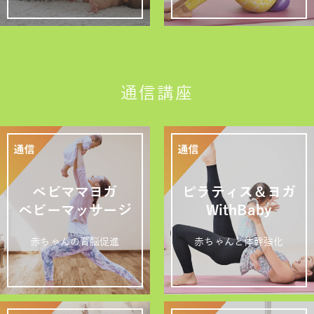
通信講座
ベビママヨガ
ピラティス＆ヨガ
ベビーマッサージ
WithBaby
赤ちゃんの育脳促進
赤ちゃんと体幹強化