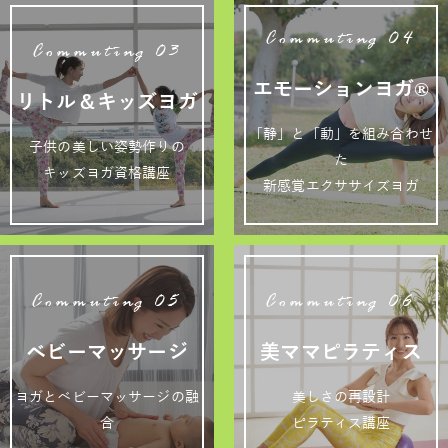
Commuting 04
Commuting 03
エモーションヨガ®
リトル＆キッズヨガ
「静」と「動」を組み合わせ
子供の美しい姿勢作りの
た
キッズヨガ資格講座
新感覚エクササイズヨガ
Commuting 05
Commuting 06
ベビーマッサージ
美ママピラティス
ヨガとベビーマッサージの融
美しさの再設計
合
ピラティス講座