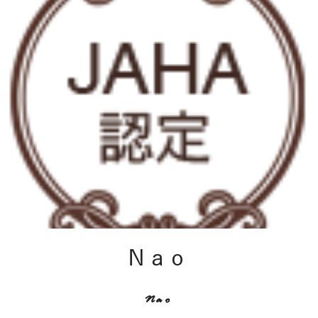
Nao
Nao