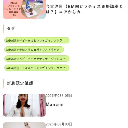
今大注目【BMMピラティス資格講座と
は？】コアからカ…
タグ
J
AHA認定ベビーヨガ＆ママヨガインストラクター
JAHA認定骨盤スリムヨガインストラクター
J
AHA認定ベビーチャクラマッサージインストラクター
J
AHA認定リトル＆キッズヨガインストラクター
新着認定講師
2026年08月05日
Manami
2026年08月03日