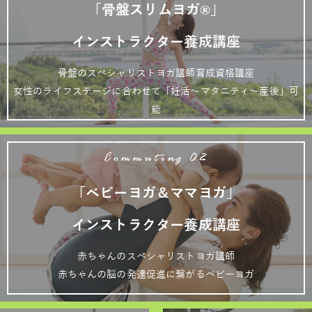
「骨盤スリムヨガ®」
インストラクター養成講座
骨盤のスペシャリストヨガ講師育成資格講座
女性のライフステージに合わせて「妊活～マタニティ～産後」可
能
Commuting 02
「ベビーヨガ＆ママヨガ」
インストラクター養成講座
赤ちゃんのスペシャリストヨガ講師
赤ちゃんの脳の発達促進に繋がるベビーヨガ