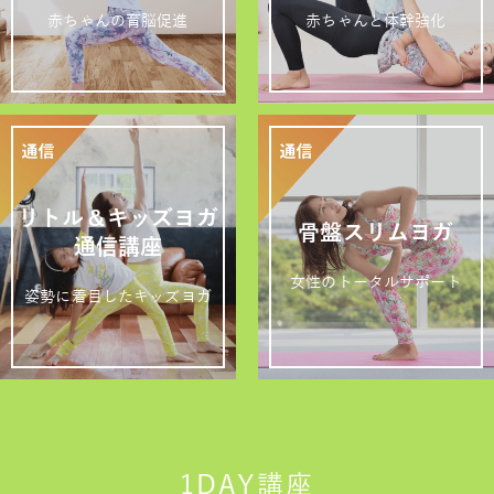
赤ちゃんの育脳促進
赤ちゃんと体幹強化
リトル＆キッズヨガ
骨盤スリムヨガ
通信講座
女性のトータルサポート
姿勢に着目したキッズヨガ
1DAY講座