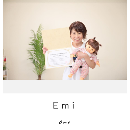
Emi
Emi