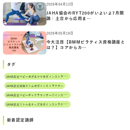
2026年04月13日
JAHA協会のRYT200がいよいよ7月開
講｜土台から応用ま…
2026年05月19日
今大注目【BMMピラティス資格講座と
は？】コアからカ…
タグ
J
AHA認定ベビーヨガ＆ママヨガインストラクター
JAHA認定骨盤スリムヨガインストラクター
J
AHA認定ベビーチャクラマッサージインストラクター
J
AHA認定リトル＆キッズヨガインストラクター
新着認定講師