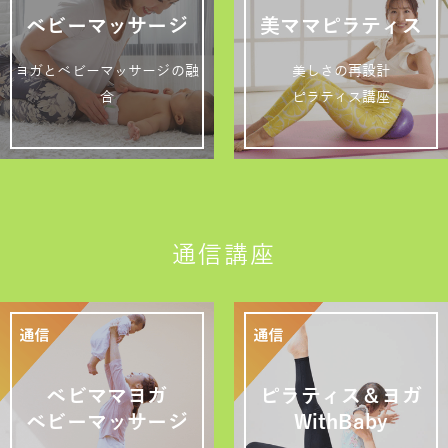
ベビーマッサージ
美ママピラティス
ヨガとベビーマッサージの融
美しさの再設計
合
ピラティス講座
通信講座
ベビママヨガ
ピラティス＆ヨガ
ベビーマッサージ
WithBaby