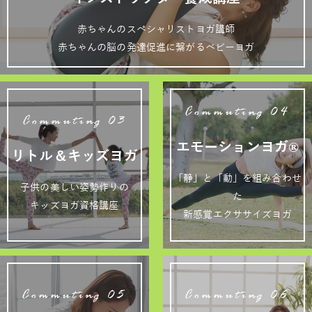
赤ちゃんのスペシャリストヨガ講師
赤ちゃんの脳の発達促進に繋がるベビーヨガ
Commuting 04
Commuting 03
エモーションヨガ®
リトル＆キッズヨガ
「静」と「動」を組み合わせ
子供の美しい姿勢作りの
た
キッズヨガ資格講座
新感覚エクササイズヨガ
Commuting 05
Commuting 06