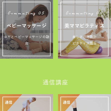
Commuting 05
Commuting 06
ベビーマッサージ
美ママピラティス
ヨガとベビーマッサージの融
美しさの再設計
合
ピラティス講座
通信講座