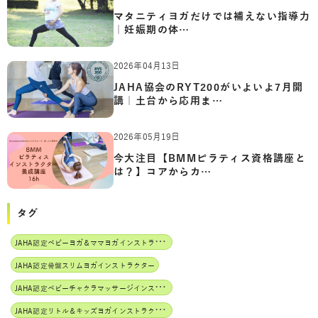
マタニティヨガだけでは補えない指導力
｜妊娠期の体…
2026年04月13日
JAHA協会のRYT200がいよいよ7月開
講｜土台から応用ま…
2026年05月19日
今大注目【BMMピラティス資格講座と
は？】コアからカ…
タグ
J
AHA認定ベビーヨガ＆ママヨガインストラクター
JAHA認定骨盤スリムヨガインストラクター
J
AHA認定ベビーチャクラマッサージインストラクター
J
AHA認定リトル＆キッズヨガインストラクター