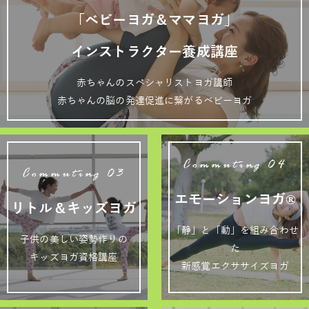
「ベビーヨガ＆ママヨガ」
インストラクター養成講座
赤ちゃんのスペシャリストヨガ講師
赤ちゃんの脳の発達促進に繋がるベビーヨガ
Commuting 04
Commuting 03
エモーションヨガ®
リトル＆キッズヨガ
「静」と「動」を組み合わせ
子供の美しい姿勢作りの
た
キッズヨガ資格講座
新感覚エクササイズヨガ