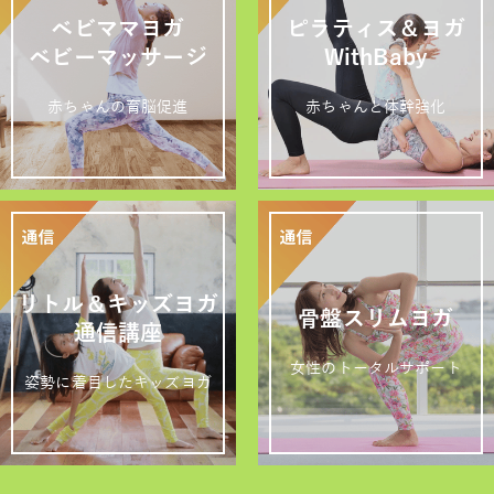
ベビママヨガ
ピラティス＆ヨガ
ベビーマッサージ
WithBaby
赤ちゃんの育脳促進
赤ちゃんと体幹強化
リトル＆キッズヨガ
骨盤スリムヨガ
通信講座
女性のトータルサポート
姿勢に着目したキッズヨガ