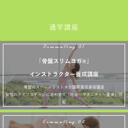
通学講座
Commuting 01
「骨盤スリムヨガ®」
インストラクター養成講座
骨盤のスペシャリストヨガ講師育成資格講座
女性のライフステージに合わせて「妊活～マタニティ～産後」可
能
Commuting 02