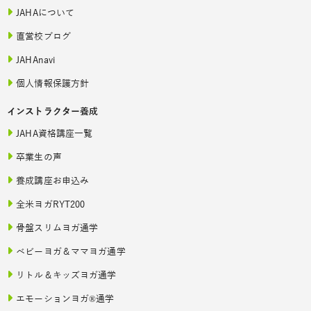
JAHAについて
直営校ブログ
JAHAnavi
個人情報保護方針
インストラクター養成
JAHA資格講座一覧
卒業生の声
養成講座お申込み
全米ヨガRYT200
骨盤スリムヨガ通学
ベビーヨガ＆ママヨガ通学
リトル＆キッズヨガ通学
エモーションヨガ®通学