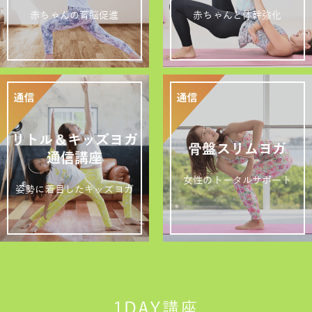
赤ちゃんの育脳促進
赤ちゃんと体幹強化
リトル＆キッズヨガ
骨盤スリムヨガ
通信講座
女性のトータルサポート
姿勢に着目したキッズヨガ
1DAY講座