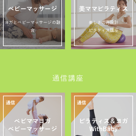
ベビーマッサージ
美ママピラティス
ヨガとベビーマッサージの融
美しさの再設計
合
ピラティス講座
通信講座
ベビママヨガ
ピラティス＆ヨガ
ベビーマッサージ
WithBaby