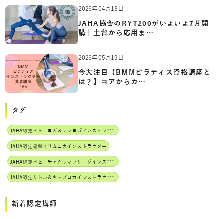
2026年04月13日
JAHA協会のRYT200がいよいよ7月開
講｜土台から応用ま…
2026年05月19日
今大注目【BMMピラティス資格講座と
は？】コアからカ…
タグ
J
AHA認定ベビーヨガ＆ママヨガインストラクター
JAHA認定骨盤スリムヨガインストラクター
J
AHA認定ベビーチャクラマッサージインストラクター
J
AHA認定リトル＆キッズヨガインストラクター
新着認定講師