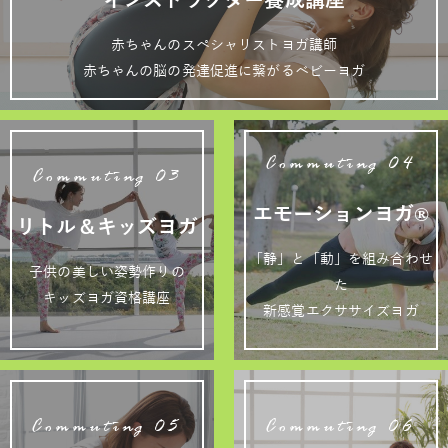
赤ちゃんのスペシャリストヨガ講師
赤ちゃんの脳の発達促進に繋がるベビーヨガ
Commuting 04
Commuting 03
エモーションヨガ®
リトル＆キッズヨガ
「静」と「動」を組み合わせ
子供の美しい姿勢作りの
た
キッズヨガ資格講座
新感覚エクササイズヨガ
Commuting 05
Commuting 06