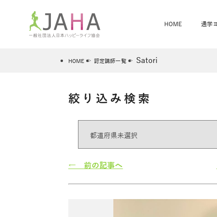
HOME
通学
Satori
HOME
認定講師一覧
絞り込み検索
骨盤スリムヨガ
ベビママヨガ
全米ヨガRYT200
®
ヨガレッスンカレンダー
骨盤スリムヨガ®通信
JAHA資格講座一覧
JAHAについて
JAHAヨガスタ
オンラインヨガ
ベビママヨガW
卒業生の声
← 前の記事へ