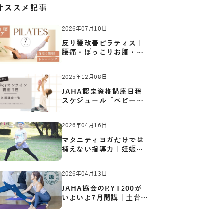
オススメ記事
2026年07月10日
反り腰改善ピラティス｜
腰痛・ぽっこりお腹・姿
勢崩…
2025年12月08日
JAHA認定資格講座日程
スケジュール「ベビーヨ
ガ:キッ…
2026年04月16日
マタニティヨガだけでは
補えない指導力｜妊娠期
の体…
2026年04月13日
JAHA協会のRYT200が
いよいよ7月開講｜土台か
ら応用ま…