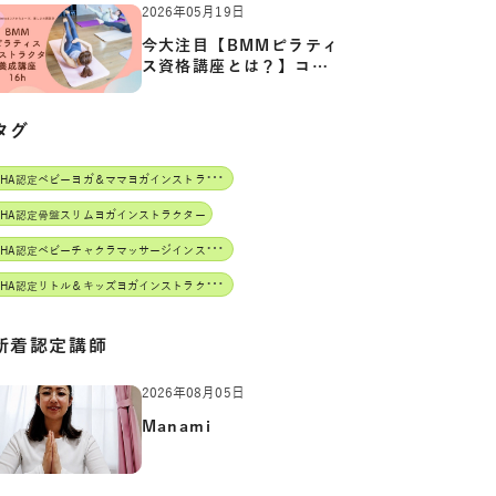
2026年05月19日
今大注目【BMMピラティ
ス資格講座とは？】コア
からカ…
タグ
J
AHA認定ベビーヨガ＆ママヨガインストラクター
AHA認定骨盤スリムヨガインストラクター
J
AHA認定ベビーチャクラマッサージインストラクター
J
AHA認定リトル＆キッズヨガインストラクター
新着認定講師
2026年08月05日
Manami