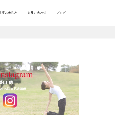
講座お申込み
お問い合わせ
ブログ
フローヨガ1DAY講座
toysrus無料体験会
JAHA資格講座一覧
学
ベビママピラティス1DAY講座
babypark無料体験会
ヨガ資格講座価格の一覧表
ガ通学
ヨガ資格講座価格の一覧表
アクサ生命無料体験会
卒業生の声
通学
JAHAnavi Lesson
オンライン講座
通学
学
サージ
学
キッズヨガ通信