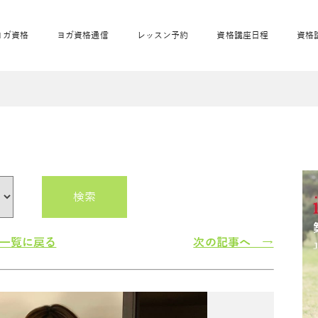
ヨガ資格
ヨガ資格通信
レッスン予約
資格講座日程
資格
開業サポート
全米ヨガRYT200
妊活ヨガ
JAHAnavi
骨盤スリムヨガ®通
マタニティヨガ
トップメインに戻る
ベビーヨガ＆ママヨ
産後ヨガ
リトル＆キッズヨガ
ベビママヨガ
キッズヨガ
エモーションヨガ®
キッズヨガ
美ママピラティ
エモーションヨ
ベビーマッサー
ス
ガ®
ジ
ベビーマッサージ通
ベビーチャクラマッ
美ママピラティス通
検索
ジオ概要
詳細
通信
ベビー「ピラティス＆ヨガ」W通信
出張ヨガ・オフィスヨガ
養成講座お申込み
直営校ブログ
リトル＆
一覧に戻る
次の記事へ →