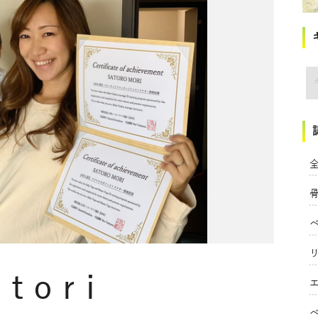
講
全
atori