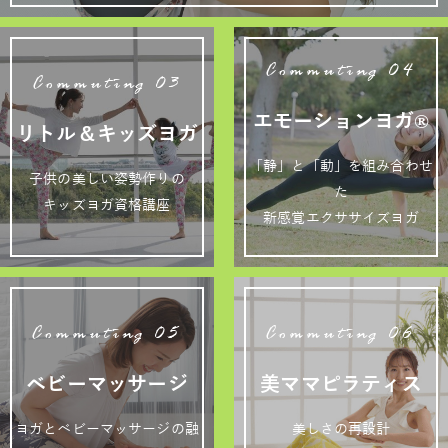
Commuting 04
Commuting 03
エモーションヨガ®
リトル＆キッズヨガ
「静」と「動」を組み合わせ
子供の美しい姿勢作りの
た
キッズヨガ資格講座
新感覚エクササイズヨガ
Commuting 05
Commuting 06
ベビーマッサージ
美ママピラティス
ヨガとベビーマッサージの融
美しさの再設計