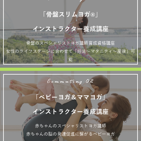
「骨盤スリムヨガ®」
インストラクター養成講座
骨盤のスペシャリストヨガ講師育成資格講座
女性のライフステージに合わせて「妊活～マタニティ～産後」可
能
Commuting 02
「ベビーヨガ＆ママヨガ」
インストラクター養成講座
赤ちゃんのスペシャリストヨガ講師
赤ちゃんの脳の発達促進に繋がるベビーヨガ