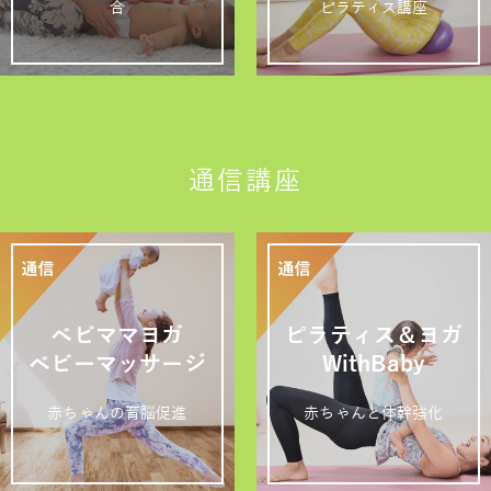
合
ピラティス講座
通信講座
ベビママヨガ
ピラティス＆ヨガ
ベビーマッサージ
WithBaby
赤ちゃんの育脳促進
赤ちゃんと体幹強化