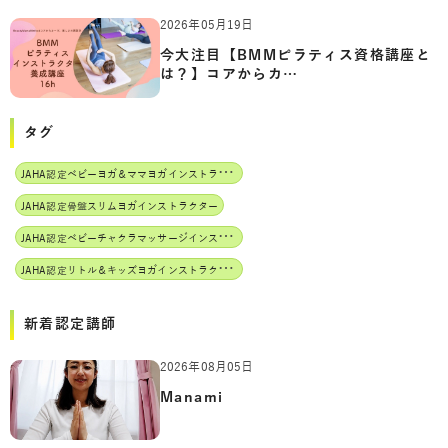
2026年05月19日
今大注目【BMMピラティス資格講座と
は？】コアからカ…
タグ
J
AHA認定ベビーヨガ＆ママヨガインストラクター
JAHA認定骨盤スリムヨガインストラクター
J
AHA認定ベビーチャクラマッサージインストラクター
J
AHA認定リトル＆キッズヨガインストラクター
新着認定講師
2026年08月05日
Manami