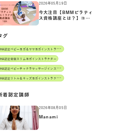
2026年05月19日
今大注目【BMMピラティ
ス資格講座とは？】コア
からカ…
タグ
J
AHA認定ベビーヨガ＆ママヨガインストラクター
AHA認定骨盤スリムヨガインストラクター
J
AHA認定ベビーチャクラマッサージインストラクター
J
AHA認定リトル＆キッズヨガインストラクター
新着認定講師
2026年08月05日
Manami