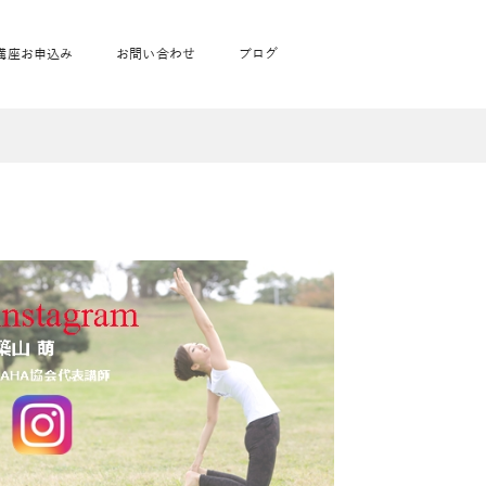
講座お申込み
お問い合わせ
ブログ
フローヨガ1DAY講座
toysrus無料体験会
JAHA資格講座一覧
学
ベビママピラティス1DAY講座
babypark無料体験会
ヨガ資格講座価格の一覧表
ガ通学
ヨガ資格講座価格の一覧表
アクサ生命無料体験会
卒業生の声
通学
JAHAnavi Lesson
オンライン講座
通学
学
サージ
学
キッズヨガ通信