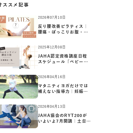
オススメ記事
2026年07月10日
反り腰改善ピラティス｜
腰痛・ぽっこりお腹・姿
勢崩…
2025年12月08日
JAHA認定資格講座日程
スケジュール「ベビーヨ
ガ:キッ…
2026年04月16日
マタニティヨガだけでは
補えない指導力｜妊娠期
の体…
2026年04月13日
JAHA協会のRYT200が
いよいよ7月開講｜土台か
ら応用ま…