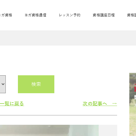
ヨガ資格
ヨガ資格通信
レッスン予約
資格講座日程
資格
開業サポート
全米ヨガRYT200
妊活ヨガ
JAHAnavi
骨盤スリムヨガ®通
マタニティヨガ
トップメインに戻る
ベビーヨガ＆ママヨ
産後ヨガ
リトル＆キッズヨガ
ベビママヨガ
キッズヨガ
エモーションヨガ®
キッズヨガ
美ママピラティ
エモーションヨ
ベビーマッサー
ス
ガ®
ジ
ベビーマッサージ通
ベビーチャクラマッ
美ママピラティス通
検索
ジオ概要
詳細
通信
ベビー「ピラティス＆ヨガ」W通信
出張ヨガ・オフィスヨガ
養成講座お申込み
直営校ブログ
リトル＆
一覧に戻る
次の記事へ →