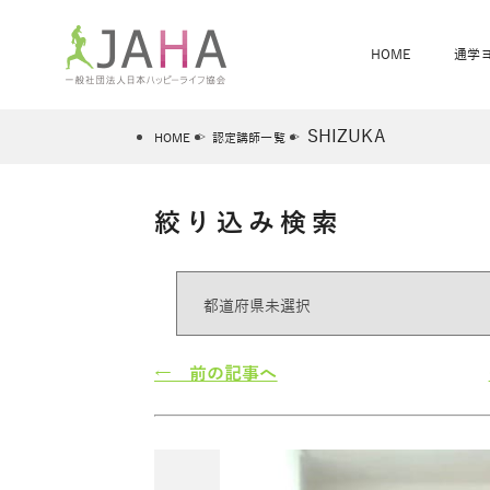
HOME
通学
SHIZUKA
HOME
認定講師一覧
絞り込み検索
骨盤スリムヨガ
ベビママヨガ
全米ヨガRYT200
®
ヨガレッスンカレンダー
骨盤スリムヨガ®通信
JAHA資格講座一覧
JAHAについて
JAHAヨガスタ
オンラインヨガ
ベビママヨガW
卒業生の声
← 前の記事へ