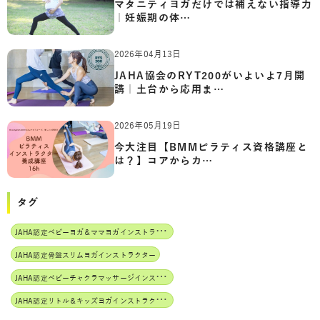
マタニティヨガだけでは補えない指導力
｜妊娠期の体…
2026年04月13日
JAHA協会のRYT200がいよいよ7月開
講｜土台から応用ま…
2026年05月19日
今大注目【BMMピラティス資格講座と
は？】コアからカ…
タグ
J
AHA認定ベビーヨガ＆ママヨガインストラクター
JAHA認定骨盤スリムヨガインストラクター
J
AHA認定ベビーチャクラマッサージインストラクター
J
AHA認定リトル＆キッズヨガインストラクター