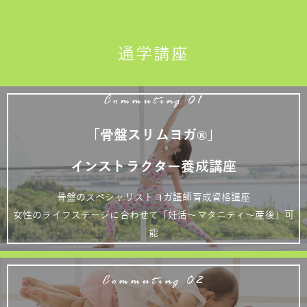
通学講座
Commuting 01
「骨盤スリムヨガ®」
インストラクター養成講座
骨盤のスペシャリストヨガ講師育成資格講座
女性のライフステージに合わせて「妊活～マタニティ～産後」可
能
Commuting 02