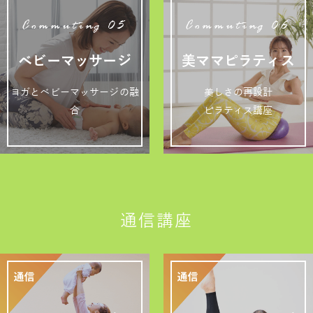
Commuting 05
Commuting 06
ベビーマッサージ
美ママピラティス
ヨガとベビーマッサージの融
美しさの再設計
合
ピラティス講座
通信講座