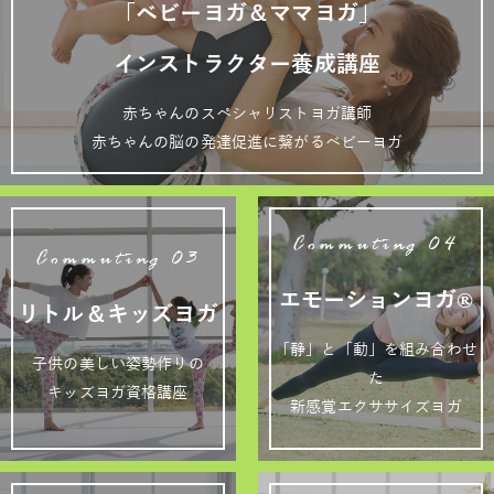
「ベビーヨガ＆ママヨガ」
インストラクター養成講座
赤ちゃんのスペシャリストヨガ講師
赤ちゃんの脳の発達促進に繋がるベビーヨガ
Commuting 04
Commuting 03
エモーションヨガ®
リトル＆キッズヨガ
「静」と「動」を組み合わせ
子供の美しい姿勢作りの
た
キッズヨガ資格講座
新感覚エクササイズヨガ