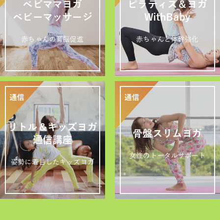
ベビママヨガ
ピラティス＆ヨガ
ベビーマッサージ
WithBaby
赤ちゃんの育脳促進
赤ちゃんと体幹強化
リトル＆キッズヨガ
骨盤スリムヨガ
通信講座
女性のトータルサポート
姿勢に着目したキッズヨガ