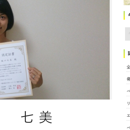
講
全
口 七美