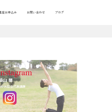
講座お申込み
お問い合わせ
ブログ
フローヨガ1DAY講座
toysrus無料体験会
JAHA資格講座一覧
学
ベビママピラティス1DAY講座
babypark無料体験会
ヨガ資格講座価格の一覧表
ガ通学
ヨガ資格講座価格の一覧表
アクサ生命無料体験会
卒業生の声
通学
JAHAnavi Lesson
オンライン講座
通学
学
サージ
学
キッズヨガ通信