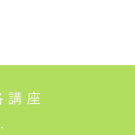
格講座
は、