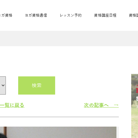
ヨガ資格
ヨガ資格通信
レッスン予約
資格講座日程
資格
開業サポート
全米ヨガRYT200
妊活ヨガ
JAHAnavi
骨盤スリムヨガ®通
マタニティヨガ
トップメインに戻る
ベビーヨガ＆ママヨ
産後ヨガ
リトル＆キッズヨガ
ベビママヨガ
キッズヨガ
エモーションヨガ®
キッズヨガ
美ママピラティ
エモーションヨ
ベビーマッサー
ス
ガ®
ジ
ベビーマッサージ通
ベビーチャクラマッ
美ママピラティス通
検索
ジオ概要
詳細
通信
ベビー「ピラティス＆ヨガ」W通信
出張ヨガ・オフィスヨガ
養成講座お申込み
直営校ブログ
リトル＆
一覧に戻る
次の記事へ →