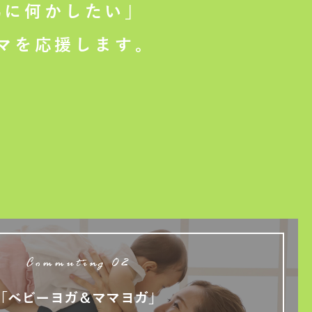
に何かしたい」
マを応援します。
Commuting 02
「ベビーヨガ＆ママヨガ」