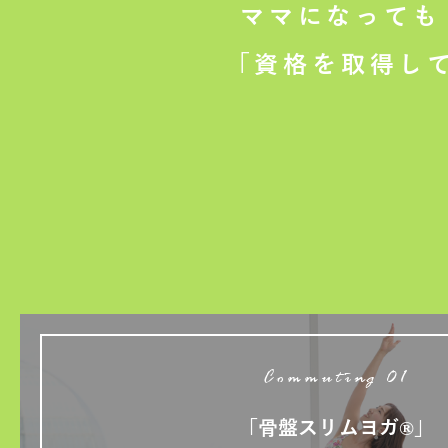
ママになっても
「資格を取得し
Commuting 01
「骨盤スリムヨガ®」