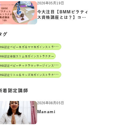
2026年05月19日
今大注目【BMMピラティ
ス資格講座とは？】コア
からカ…
タグ
J
AHA認定ベビーヨガ＆ママヨガインストラクター
AHA認定骨盤スリムヨガインストラクター
J
AHA認定ベビーチャクラマッサージインストラクター
J
AHA認定リトル＆キッズヨガインストラクター
新着認定講師
2026年08月05日
Manami