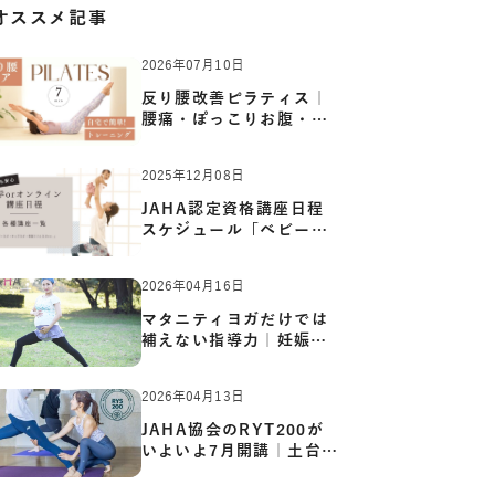
オススメ記事
2026年07月10日
反り腰改善ピラティス｜
腰痛・ぽっこりお腹・姿
勢崩…
2025年12月08日
JAHA認定資格講座日程
スケジュール「ベビーヨ
ガ:キッ…
2026年04月16日
マタニティヨガだけでは
補えない指導力｜妊娠期
の体…
2026年04月13日
JAHA協会のRYT200が
いよいよ7月開講｜土台か
ら応用ま…