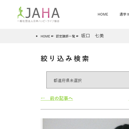
HOME
通学
坂口 七美
HOME
認定講師一覧
絞り込み検索
骨盤スリムヨガ
ベビママヨガ
全米ヨガRYT200
®
ヨガレッスンカレンダー
骨盤スリムヨガ®通信
JAHA資格講座一覧
JAHAについて
JAHAヨガスタ
オンラインヨガ
ベビママヨガW
卒業生の声
← 前の記事へ