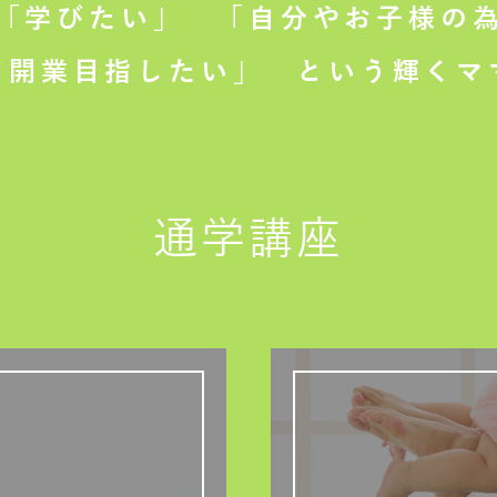
「学びたい」
「自分やお子様の為
て開業目指したい」
という輝くマ
通学講座