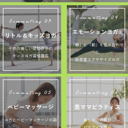
Commuting 04
Commuting 03
エモーションヨガ®
リトル＆キッズヨガ
「静」と「動」を組み合わせ
子供の美しい姿勢作りの
た
キッズヨガ資格講座
新感覚エクササイズヨガ
Commuting 05
Commuting 06
ベビーマッサージ
美ママピラティス
ヨガとベビーマッサージの融
美しさの再設計
合
ピラティス講座