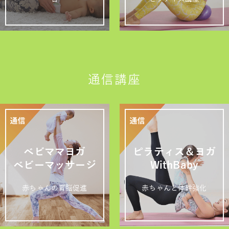
通信講座
ベビママヨガ
ピラティス＆ヨガ
ベビーマッサージ
WithBaby
赤ちゃんの育脳促進
赤ちゃんと体幹強化