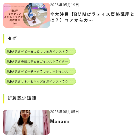
2026年05月19日
今大注目【BMMピラティス資格講座と
は？】コアからカ…
タグ
J
AHA認定ベビーヨガ＆ママヨガインストラクター
JAHA認定骨盤スリムヨガインストラクター
J
AHA認定ベビーチャクラマッサージインストラクター
J
AHA認定リトル＆キッズヨガインストラクター
新着認定講師
2026年08月05日
Manami