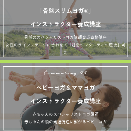
「骨盤スリムヨガ®」
インストラクター養成講座
骨盤のスペシャリストヨガ講師育成資格講座
女性のライフステージに合わせて「妊活～マタニティ～産後」可
能
Commuting 02
「ベビーヨガ＆ママヨガ」
インストラクター養成講座
赤ちゃんのスペシャリストヨガ講師
赤ちゃんの脳の発達促進に繋がるベビーヨガ