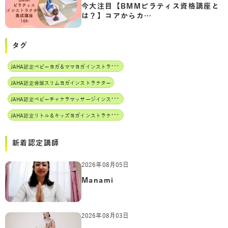
今大注目【BMMピラティス資格講座と
は？】コアからカ…
タグ
J
AHA認定ベビーヨガ＆ママヨガインストラクター
JAHA認定骨盤スリムヨガインストラクター
J
AHA認定ベビーチャクラマッサージインストラクター
J
AHA認定リトル＆キッズヨガインストラクター
新着認定講師
2026年08月05日
Manami
2026年08月03日