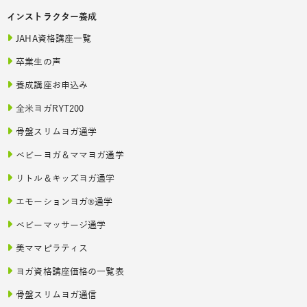
インストラクター養成
JAHA資格講座一覧
卒業生の声
養成講座お申込み
全米ヨガRYT200
骨盤スリムヨガ通学
ベビーヨガ＆ママヨガ通学
リトル＆キッズヨガ通学
エモーションヨガ®通学
ベビーマッサージ通学
美ママピラティス
ヨガ資格講座価格の一覧表
骨盤スリムヨガ通信