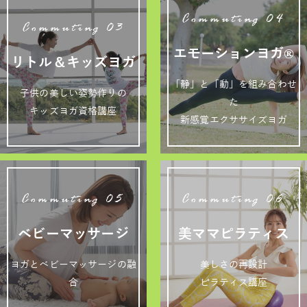
Commuting 04
Commuting 03
エモーションヨガ®
リトル＆キッズヨガ
「静」と「動」を組み合わせ
子供の美しい姿勢作りの
た
キッズヨガ資格講座
新感覚エクササイズヨガ
Commuting 05
Commuting 06
ベビーマッサージ
美ママピラティス
ヨガとベビーマッサージの融
美しさの再設計
合
ピラティス講座