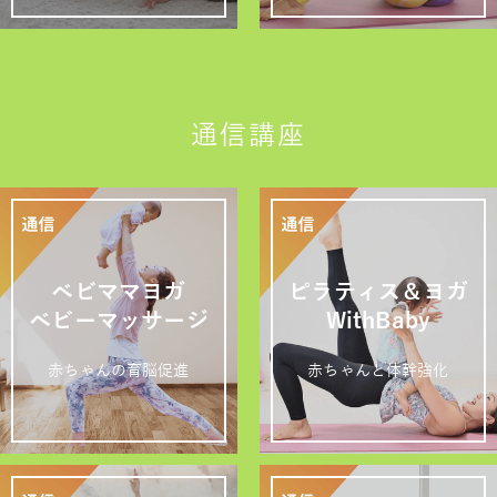
通信講座
ベビママヨガ
ピラティス＆ヨガ
ベビーマッサージ
WithBaby
赤ちゃんの育脳促進
赤ちゃんと体幹強化