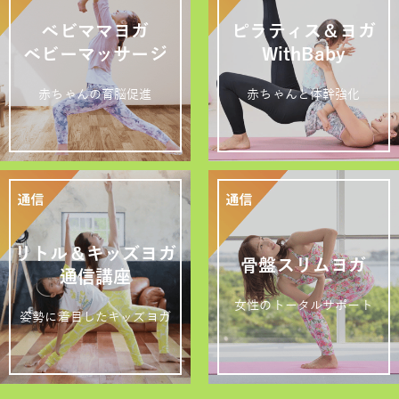
ベビママヨガ
ピラティス＆ヨガ
ベビーマッサージ
WithBaby
赤ちゃんの育脳促進
赤ちゃんと体幹強化
リトル＆キッズヨガ
骨盤スリムヨガ
通信講座
女性のトータルサポート
姿勢に着目したキッズヨガ