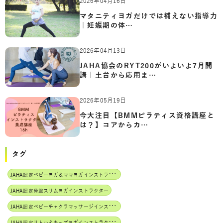
2026年04月16日
マタニティヨガだけでは補えない指導力
｜妊娠期の体…
2026年04月13日
JAHA協会のRYT200がいよいよ7月開
講｜土台から応用ま…
2026年05月19日
今大注目【BMMピラティス資格講座と
は？】コアからカ…
タグ
J
AHA認定ベビーヨガ＆ママヨガインストラクター
JAHA認定骨盤スリムヨガインストラクター
J
AHA認定ベビーチャクラマッサージインストラクター
J
AHA認定リトル＆キッズヨガインストラクター