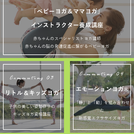
「ベビーヨガ＆ママヨガ」
インストラクター養成講座
赤ちゃんのスペシャリストヨガ講師
赤ちゃんの脳の発達促進に繋がるベビーヨガ
Commuting 04
Commuting 03
エモーションヨガ®
リトル＆キッズヨガ
「静」と「動」を組み合わせ
子供の美しい姿勢作りの
た
キッズヨガ資格講座
新感覚エクササイズヨガ