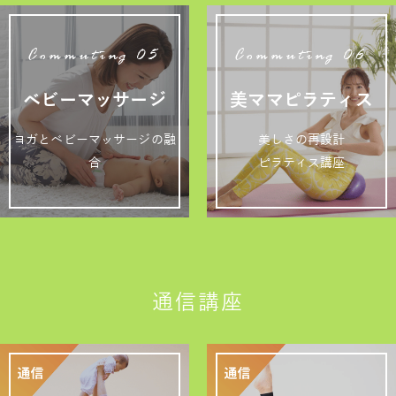
Commuting 05
Commuting 06
ベビーマッサージ
美ママピラティス
ヨガとベビーマッサージの融
美しさの再設計
合
ピラティス講座
通信講座