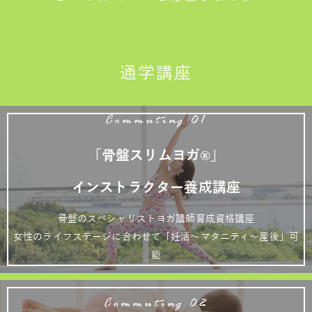
通学講座
Commuting 01
「骨盤スリムヨガ®」
インストラクター養成講座
骨盤のスペシャリストヨガ講師育成資格講座
女性のライフステージに合わせて「妊活～マタニティ～産後」可
能
Commuting 02