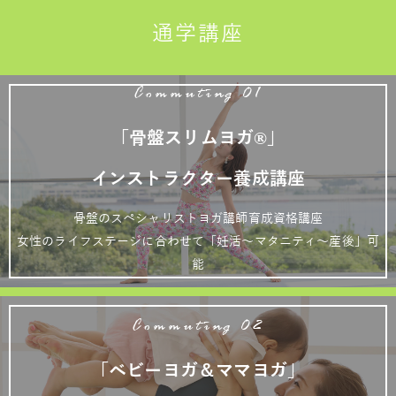
通学講座
Commuting 01
「骨盤スリムヨガ®」
インストラクター養成講座
骨盤のスペシャリストヨガ講師育成資格講座
女性のライフステージに合わせて「妊活～マタニティ～産後」可
能
Commuting 02
「ベビーヨガ＆ママヨガ」