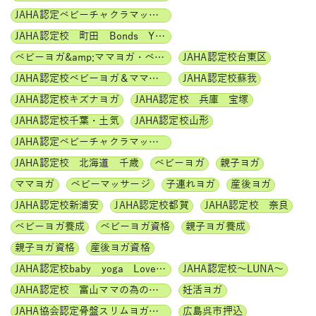
JAHA認定ベビーチャクラマッサージインストラクター
JAHA認定校 町田 Bonds Yoga
ベビーヨガ&amp;ママヨガ・ベビーチャクラマッサージ通信講座
JAHA認定校台東区
JAHA認定校ベビーヨガ＆ママヨガインストラクター
JAHA認定校蘇我
JAHA認定校キズナヨガ
JAHA認定校 兵庫 宝塚
JAHA認定校千葉・土気
JAHA認定校山形
JAHA認定ベビーチャクラマッサージ
JAHA認定校 北海道 千歳
ベビーヨガ
親子ヨガ
ママヨガ
ベビーマッサージ
子連れヨガ
産後ヨガ
JAHA認定校新浦安
JAHA認定校都賀
JAHA認定校 奈良
ベビーヨガ養成
ベビーヨガ資格
親子ヨガ養成
親子ヨガ資格
産後ヨガ資格
JAHA認定校baby yoga Lovely days
JAHA認定校～LUNA～
JAHA認定校 富山ママの為の美活ヨガwithベビー
妊活ヨガ
JAHA協会認定骨盤スリムヨガ養成講座
広島呉市押込