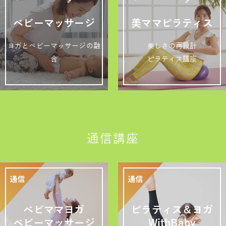
ベビーマッサージ
美ママピラティス
ヨガとベビーマッサージの融
美しさの再設計
合
ピラティス講座
通信講座
ベビママヨガ
ピラティス＆ヨガ
ベビーマッサージ
WithBaby