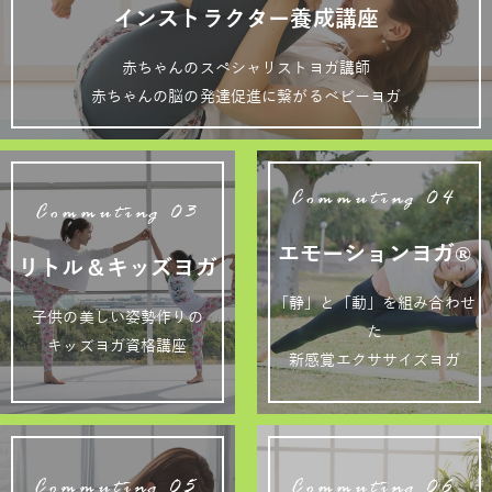
インストラクター養成講座
赤ちゃんのスペシャリストヨガ講師
赤ちゃんの脳の発達促進に繋がるベビーヨガ
Commuting 04
Commuting 03
エモーションヨガ®
リトル＆キッズヨガ
「静」と「動」を組み合わせ
子供の美しい姿勢作りの
た
キッズヨガ資格講座
新感覚エクササイズヨガ
Commuting 05
Commuting 06