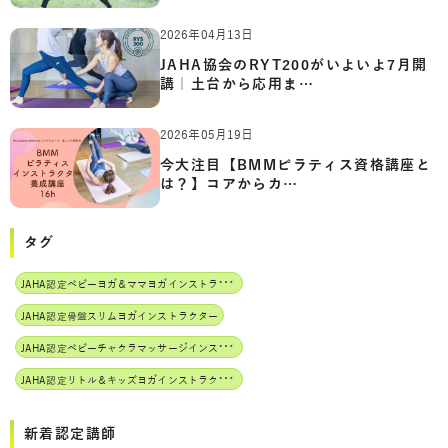
2026年04月13日
JAHA協会のRYT200がいよいよ7月開
講｜土台から応用ま…
2026年05月19日
今大注目【BMMピラティス資格講座と
は？】コアからカ…
タグ
J
AHA認定ベビーヨガ＆ママヨガインストラクター
JAHA認定骨盤スリムヨガインストラクター
J
AHA認定ベビーチャクラマッサージインストラクター
J
AHA認定リトル＆キッズヨガインストラクター
新着認定講師