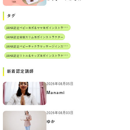
タグ
J
AHA認定ベビーヨガ＆ママヨガインストラクター
JAHA認定骨盤スリムヨガインストラクター
J
AHA認定ベビーチャクラマッサージインストラクター
J
AHA認定リトル＆キッズヨガインストラクター
新着認定講師
2026年08月05日
Manami
2026年08月03日
ゆか