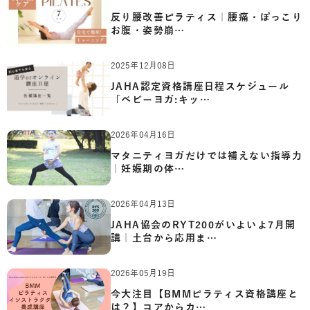
反り腰改善ピラティス｜腰痛・ぽっこり
お腹・姿勢崩…
2025年12月08日
JAHA認定資格講座日程スケジュール
「ベビーヨガ:キッ…
2026年04月16日
マタニティヨガだけでは補えない指導力
｜妊娠期の体…
2026年04月13日
JAHA協会のRYT200がいよいよ7月開
講｜土台から応用ま…
2026年05月19日
今大注目【BMMピラティス資格講座と
は？】コアからカ…