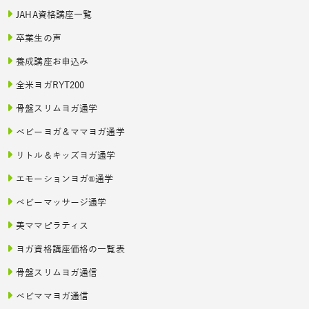
JAHA資格講座一覧
卒業生の声
養成講座お申込み
全米ヨガRYT200
骨盤スリムヨガ通学
ベビーヨガ＆ママヨガ通学
リトル＆キッズヨガ通学
エモーションヨガ®通学
ベビーマッサージ通学
美ママピラティス
ヨガ資格講座価格の一覧表
骨盤スリムヨガ通信
ベビママヨガ通信