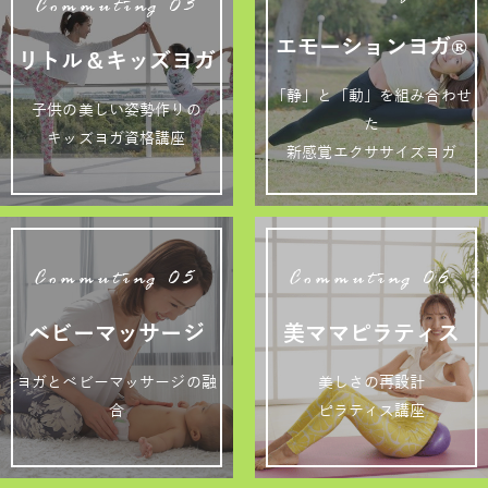
Commuting 03
エモーションヨガ®
リトル＆キッズヨガ
「静」と「動」を組み合わせ
子供の美しい姿勢作りの
た
キッズヨガ資格講座
新感覚エクササイズヨガ
Commuting 05
Commuting 06
ベビーマッサージ
美ママピラティス
ヨガとベビーマッサージの融
美しさの再設計
合
ピラティス講座