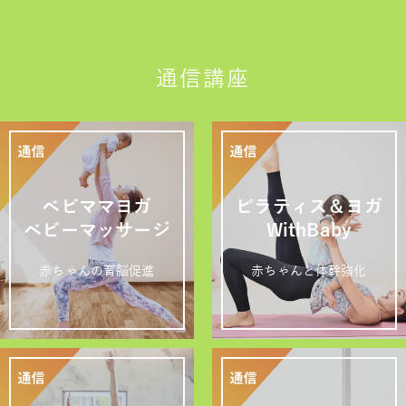
通信講座
ベビママヨガ
ピラティス＆ヨガ
ベビーマッサージ
WithBaby
赤ちゃんの育脳促進
赤ちゃんと体幹強化