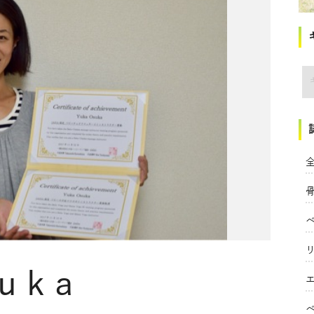
講
全
uka