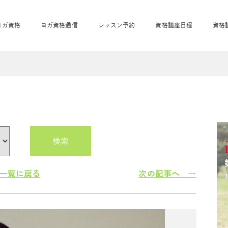
ヨガ資格
ヨガ資格通信
レッスン予約
資格講座日程
資格
開業サポート
全米ヨガRYT200
妊活ヨガ
JAHAnavi
骨盤スリムヨガ®通
マタニティヨガ
トップメインに戻る
ベビーヨガ＆ママヨ
産後ヨガ
リトル＆キッズヨガ
ベビママヨガ
キッズヨガ
エモーションヨガ®
キッズヨガ
美ママピラティ
エモーションヨ
ベビーマッサー
ス
ガ®
ジ
ベビーマッサージ通
ベビーチャクラマッ
美ママピラティス通
検索
ジオ概要
詳細
通信
ベビー「ピラティス＆ヨガ」W通信
出張ヨガ・オフィスヨガ
養成講座お申込み
直営校ブログ
リトル＆
一覧に戻る
次の記事へ →