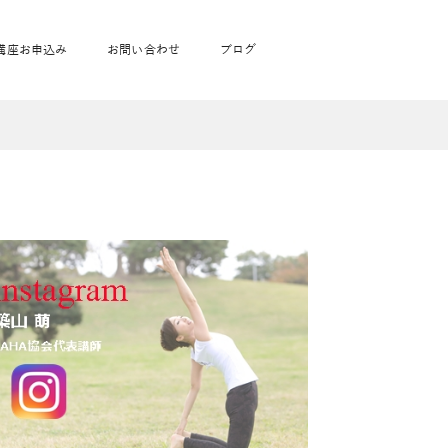
講座お申込み
お問い合わせ
ブログ
フローヨガ1DAY講座
toysrus無料体験会
JAHA資格講座一覧
学
ベビママピラティス1DAY講座
babypark無料体験会
ヨガ資格講座価格の一覧表
ガ通学
ヨガ資格講座価格の一覧表
アクサ生命無料体験会
卒業生の声
通学
JAHAnavi Lesson
オンライン講座
通学
学
サージ
学
キッズヨガ通信