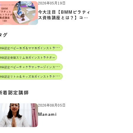
2026年05月19日
今大注目【BMMピラティ
ス資格講座とは？】コア
からカ…
タグ
J
AHA認定ベビーヨガ＆ママヨガインストラクター
AHA認定骨盤スリムヨガインストラクター
J
AHA認定ベビーチャクラマッサージインストラクター
J
AHA認定リトル＆キッズヨガインストラクター
新着認定講師
2026年08月05日
Manami