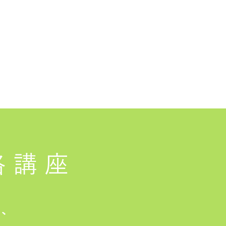
格講座
は、