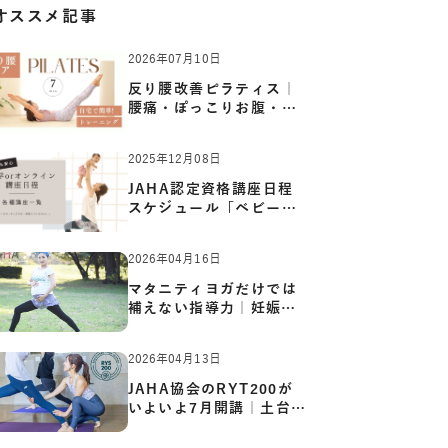
オススメ記事
2026年07月10日
反り腰改善ピラティス｜
腰痛・ぽっこりお腹・姿
勢崩…
2025年12月08日
JAHA認定資格講座日程
スケジュール「ベビーヨ
ガ:キッ…
2026年04月16日
マタニティヨガだけでは
補えない指導力｜妊娠期
の体…
2026年04月13日
JAHA協会のRYT200が
いよいよ7月開講｜土台か
ら応用ま…