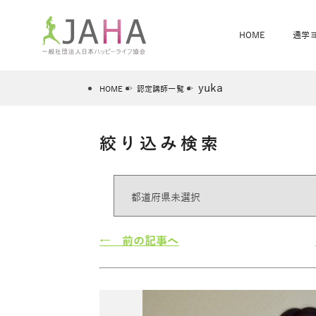
HOME
通学
yuka
HOME
認定講師一覧
絞り込み検索
骨盤スリムヨガ
ベビママヨガ
全米ヨガRYT200
®
ヨガレッスンカレンダー
骨盤スリムヨガ®通信
JAHA資格講座一覧
JAHAについて
JAHAヨガスタ
オンラインヨガ
ベビママヨガW
卒業生の声
← 前の記事へ