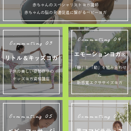
赤ちゃんのスペシャリストヨガ講師
赤ちゃんの脳の発達促進に繋がるベビーヨガ
Commuting 04
Commuting 03
エモーションヨガ®
リトル＆キッズヨガ
「静」と「動」を組み合わせ
子供の美しい姿勢作りの
た
キッズヨガ資格講座
新感覚エクササイズヨガ
Commuting 05
Commuting 06