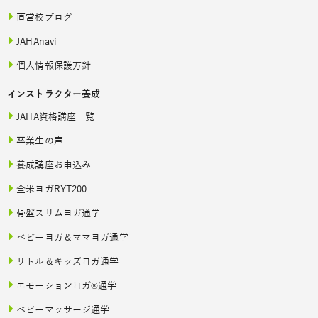
直営校ブログ
JAHAnavi
個人情報保護方針
インストラクター養成
JAHA資格講座一覧
卒業生の声
養成講座お申込み
全米ヨガRYT200
骨盤スリムヨガ通学
ベビーヨガ＆ママヨガ通学
リトル＆キッズヨガ通学
エモーションヨガ®通学
ベビーマッサージ通学