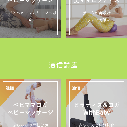
ベビーマッサージ
美ママピラティス
ヨガとベビーマッサージの融
美しさの再設計
合
ピラティス講座
通信講座
ベビママヨガ
ピラティス＆ヨガ
ベビーマッサージ
WithBaby
赤ちゃんの育脳促進
赤ちゃんと体幹強化