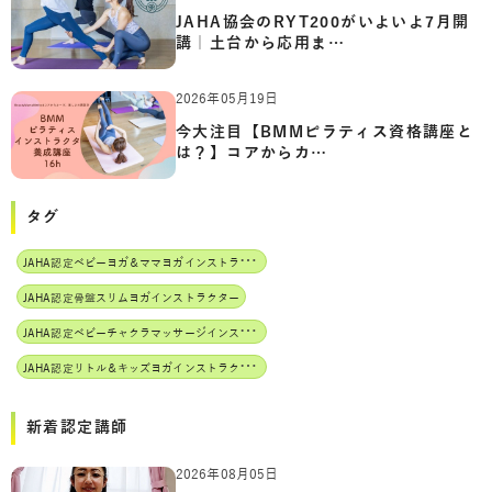
JAHA協会のRYT200がいよいよ7月開
講｜土台から応用ま…
2026年05月19日
今大注目【BMMピラティス資格講座と
は？】コアからカ…
タグ
J
AHA認定ベビーヨガ＆ママヨガインストラクター
JAHA認定骨盤スリムヨガインストラクター
J
AHA認定ベビーチャクラマッサージインストラクター
J
AHA認定リトル＆キッズヨガインストラクター
新着認定講師
2026年08月05日