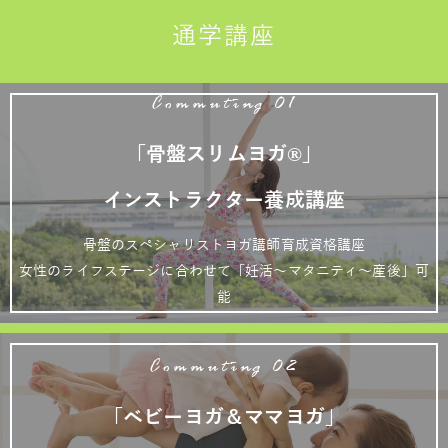
通学講座
Commuting 01
「骨盤スリムヨガ®」
インストラクター養成講座
骨盤のスペシャリストヨガ講師育成資格講座
女性のライフステージに合わせて「妊活～マタニティ～産後」可
能
Commuting 02
「ベビーヨガ＆ママヨガ」