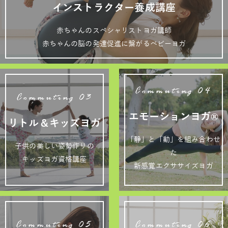
インストラクター養成講座
赤ちゃんのスペシャリストヨガ講師
赤ちゃんの脳の発達促進に繋がるベビーヨガ
Commuting 04
Commuting 03
エモーションヨガ®
リトル＆キッズヨガ
「静」と「動」を組み合わせ
子供の美しい姿勢作りの
た
キッズヨガ資格講座
新感覚エクササイズヨガ
Commuting 05
Commuting 06