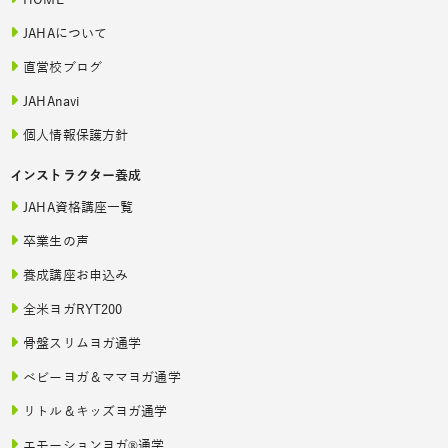
HOME
JAHAについて
直営校ブログ
JAHAnavi
個人情報保護方針
インストラクター養成
JAHA資格講座一覧
卒業生の声
養成講座お申込み
全米ヨガRYT200
骨盤スリムヨガ通学
ベビーヨガ＆ママヨガ通学
リトル＆キッズヨガ通学
エモーションヨガ®通学