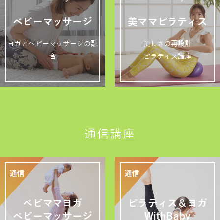
ベビーマッサージ
美ママピラティス
ヨガとベビーマッサージの融
美しさの再設計
合
ピラティス講座
通信講座
ベビママヨガ
ピラティス＆ヨガ
ベビーマッサージ
WithBaby