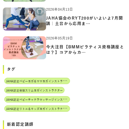
2026年04月13日
JAHA協会のRYT200がいよいよ7月開
講｜土台から応用ま…
2026年05月19日
今大注目【BMMピラティス資格講座と
は？】コアからカ…
タグ
J
AHA認定ベビーヨガ＆ママヨガインストラクター
JAHA認定骨盤スリムヨガインストラクター
J
AHA認定ベビーチャクラマッサージインストラクター
J
AHA認定リトル＆キッズヨガインストラクター
新着認定講師