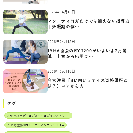
2026年04月16日
マタニティヨガだけでは補えない指導力
｜妊娠期の体…
2026年04月13日
JAHA協会のRYT200がいよいよ7月開
講｜土台から応用ま…
2026年05月19日
今大注目【BMMピラティス資格講座と
は？】コアからカ…
タグ
J
AHA認定ベビーヨガ＆ママヨガインストラクター
JAHA認定骨盤スリムヨガインストラクター