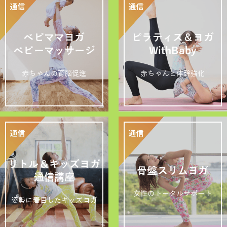
ベビママヨガ
ピラティス＆ヨガ
ベビーマッサージ
WithBaby
赤ちゃんの育脳促進
赤ちゃんと体幹強化
リトル＆キッズヨガ
骨盤スリムヨガ
通信講座
女性のトータルサポート
姿勢に着目したキッズヨガ