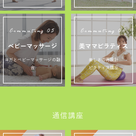
Commuting 05
Commuting 06
ベビーマッサージ
美ママピラティス
ヨガとベビーマッサージの融
美しさの再設計
合
ピラティス講座
通信講座