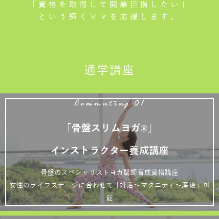
「資格を取得して開業目指したい」
という輝くママを応援します。
通学講座
Commuting 01
「骨盤スリムヨガ®」
インストラクター養成講座
骨盤のスペシャリストヨガ講師育成資格講座
女性のライフステージに合わせて「妊活～マタニティ～産後」可
能