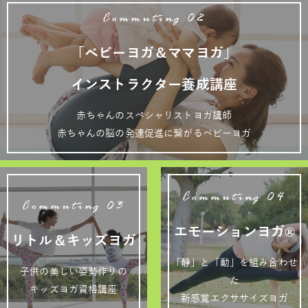
Commuting 02
「ベビーヨガ＆ママヨガ」
インストラクター養成講座
赤ちゃんのスペシャリストヨガ講師
赤ちゃんの脳の発達促進に繋がるベビーヨガ
Commuting 04
Commuting 03
エモーションヨガ®
リトル＆キッズヨガ
「静」と「動」を組み合わせ
子供の美しい姿勢作りの
た
キッズヨガ資格講座
新感覚エクササイズヨガ