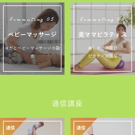
Commuting 05
Commuting 06
ベビーマッサージ
美ママピラティス
ヨガとベビーマッサージの融
美しさの再設計
合
ピラティス講座
通信講座