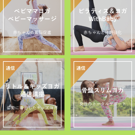
ベビママヨガ
ピラティス＆ヨガ
ベビーマッサージ
WithBaby
赤ちゃんの育脳促進
赤ちゃんと体幹強化
リトル＆キッズヨガ
骨盤スリムヨガ
通信講座
女性のトータルサポート
姿勢に着目したキッズヨガ