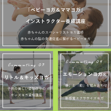
「ベビーヨガ＆ママヨガ」
インストラクター養成講座
赤ちゃんのスペシャリストヨガ講師
赤ちゃんの脳の発達促進に繋がるベビーヨガ
Commuting 04
Commuting 03
エモーションヨガ®
リトル＆キッズヨガ
「静」と「動」を組み合わせ
子供の美しい姿勢作りの
た
キッズヨガ資格講座
新感覚エクササイズヨガ