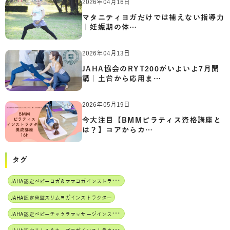
2026年04月16日
マタニティヨガだけでは補えない指導力
｜妊娠期の体…
2026年04月13日
JAHA協会のRYT200がいよいよ7月開
講｜土台から応用ま…
2026年05月19日
今大注目【BMMピラティス資格講座と
は？】コアからカ…
タグ
J
AHA認定ベビーヨガ＆ママヨガインストラクター
JAHA認定骨盤スリムヨガインストラクター
J
AHA認定ベビーチャクラマッサージインストラクター