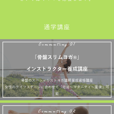
通学講座
Commuting 01
「骨盤スリムヨガ®」
インストラクター養成講座
骨盤のスペシャリストヨガ講師育成資格講座
女性のライフステージに合わせて「妊活～マタニティ～産後」可
能
Commuting 02