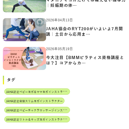
マタニティヨガだけでは補えない指導力
｜妊娠期の体…
2026年04月13日
JAHA協会のRYT200がいよいよ7月開
講｜土台から応用ま…
2026年05月19日
今大注目【BMMピラティス資格講座と
は？】コアからカ…
タグ
J
AHA認定ベビーヨガ＆ママヨガインストラクター
JAHA認定骨盤スリムヨガインストラクター
J
AHA認定ベビーチャクラマッサージインストラクター
J
AHA認定リトル＆キッズヨガインストラクター