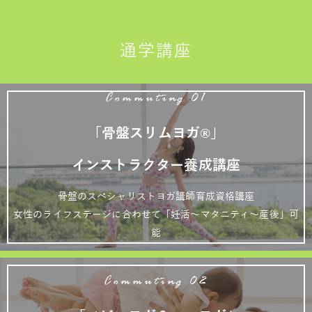
通学講座
Commuting 01
「骨盤スリムヨガ®」
インストラクター養成講座
骨盤のスペシャリストヨガ講師育成資格講座
女性のライフステージに合わせて「妊活～マタニティ～産後」可
能
Commuting 02