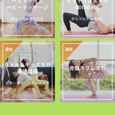
ベビママヨガ
ピラティス＆ヨガ
ベビーマッサージ
WithBaby
赤ちゃんの育脳促進
赤ちゃんと体幹強化
リトル＆キッズヨガ
骨盤スリムヨガ
通信講座
女性のトータルサポート
姿勢に着目したキッズヨガ