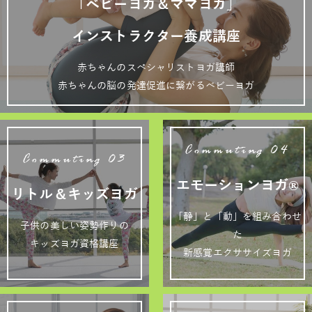
「ベビーヨガ＆ママヨガ」
インストラクター養成講座
赤ちゃんのスペシャリストヨガ講師
赤ちゃんの脳の発達促進に繋がるベビーヨガ
Commuting 04
Commuting 03
エモーションヨガ®
リトル＆キッズヨガ
「静」と「動」を組み合わせ
子供の美しい姿勢作りの
た
キッズヨガ資格講座
新感覚エクササイズヨガ