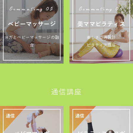
Commuting 05
Commuting 06
ベビーマッサージ
美ママピラティス
ヨガとベビーマッサージの融
美しさの再設計
合
ピラティス講座
通信講座