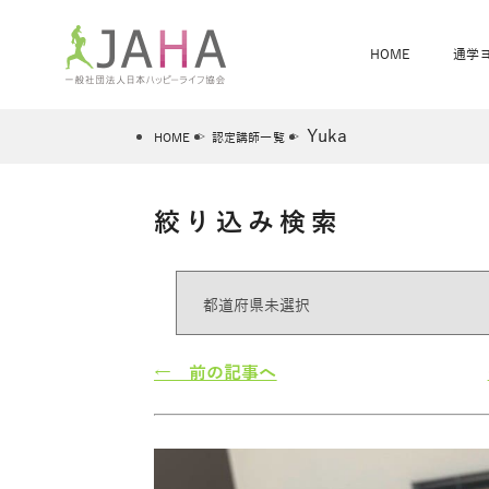
HOME
通学
Yuka
HOME
認定講師一覧
絞り込み検索
骨盤スリムヨガ
ベビママヨガ
全米ヨガRYT200
®
ヨガレッスンカレンダー
骨盤スリムヨガ®通信
JAHA資格講座一覧
JAHAについて
JAHAヨガスタ
オンラインヨガ
ベビママヨガW
卒業生の声
← 前の記事へ