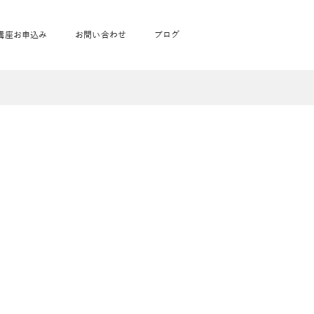
講座お申込み
お問い合わせ
ブログ
フローヨガ1DAY講座
toysrus無料体験会
JAHA資格講座一覧
学
ベビママピラティス1DAY講座
babypark無料体験会
ヨガ資格講座価格の一覧表
ガ通学
ヨガ資格講座価格の一覧表
アクサ生命無料体験会
卒業生の声
通学
JAHAnavi Lesson
オンライン講座
通学
学
サージ
学
キッズヨガ通信