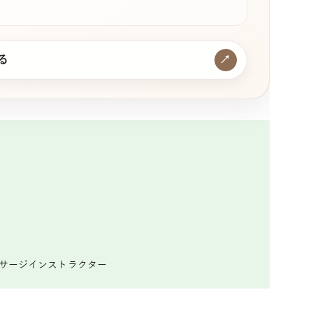
る
↗
ッサージインストラクター