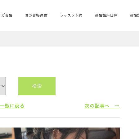
ヨガ資格
ヨガ資格通信
レッスン予約
資格講座日程
資格
開業サポート
全米ヨガRYT200
妊活ヨガ
JAHAnavi
骨盤スリムヨガ®通
マタニティヨガ
トップメインに戻る
ベビーヨガ＆ママヨ
産後ヨガ
リトル＆キッズヨガ
ベビママヨガ
キッズヨガ
エモーションヨガ®
キッズヨガ
美ママピラティ
エモーションヨ
ベビーマッサー
ス
ガ®
ジ
ベビーマッサージ通
ベビーチャクラマッ
美ママピラティス通
検索
ジオ概要
詳細
通信
ベビー「ピラティス＆ヨガ」W通信
出張ヨガ・オフィスヨガ
養成講座お申込み
直営校ブログ
リトル＆
一覧に戻る
次の記事へ →