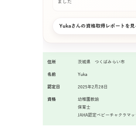
ました
Yukaさんの資格取得レポートを見
住所
茨城県 つくばみらい市
名前
Yuka
認定日
2025年2月28日
資格
幼稚園教諭
保育士
JAHA認定ベビーチャクラマ