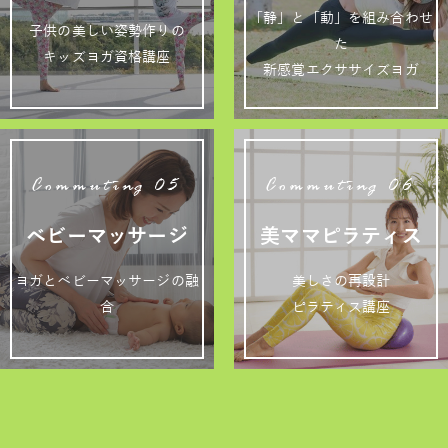
「静」と「動」を組み合わせ
子供の美しい姿勢作りの
た
キッズヨガ資格講座
新感覚エクササイズヨガ
Commuting 05
Commuting 06
ベビーマッサージ
美ママピラティス
ヨガとベビーマッサージの融
美しさの再設計
合
ピラティス講座