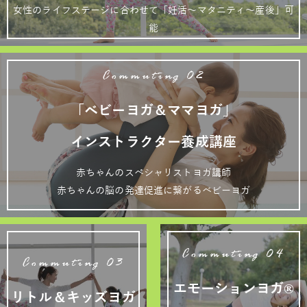
女性のライフステージに合わせて「妊活～マタニティ～産後」可
能
Commuting 02
「ベビーヨガ＆ママヨガ」
インストラクター養成講座
赤ちゃんのスペシャリストヨガ講師
赤ちゃんの脳の発達促進に繋がるベビーヨガ
Commuting 04
Commuting 03
エモーションヨガ®
リトル＆キッズヨガ