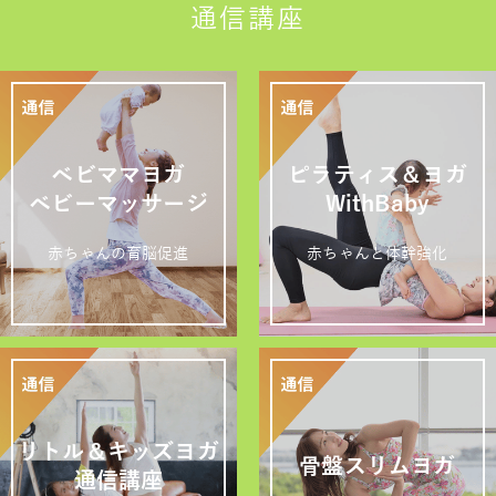
通信講座
ベビママヨガ
ピラティス＆ヨガ
ベビーマッサージ
WithBaby
赤ちゃんの育脳促進
赤ちゃんと体幹強化
リトル＆キッズヨガ
骨盤スリムヨガ
通信講座