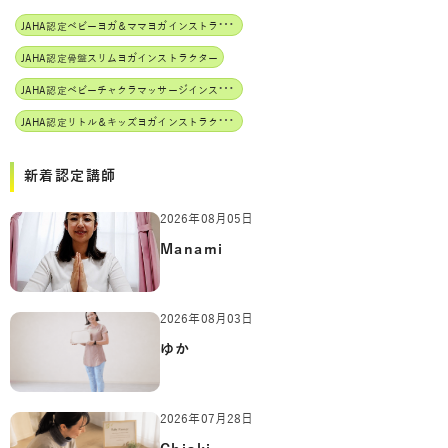
J
AHA認定ベビーヨガ＆ママヨガインストラクター
JAHA認定骨盤スリムヨガインストラクター
J
AHA認定ベビーチャクラマッサージインストラクター
J
AHA認定リトル＆キッズヨガインストラクター
新着認定講師
2026年08月05日
Manami
2026年08月03日
ゆか
2026年07月28日