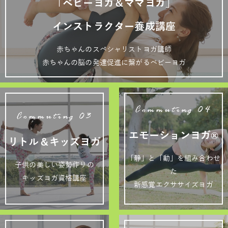
「ベビーヨガ＆ママヨガ」
インストラクター養成講座
赤ちゃんのスペシャリストヨガ講師
赤ちゃんの脳の発達促進に繋がるベビーヨガ
Commuting 04
Commuting 03
エモーションヨガ®
リトル＆キッズヨガ
「静」と「動」を組み合わせ
子供の美しい姿勢作りの
た
キッズヨガ資格講座
新感覚エクササイズヨガ