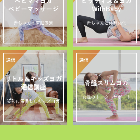
ベビママヨガ
ピラティス＆ヨガ
ベビーマッサージ
WithBaby
赤ちゃんの育脳促進
赤ちゃんと体幹強化
リトル＆キッズヨガ
骨盤スリムヨガ
通信講座
女性のトータルサポート
姿勢に着目したキッズヨガ