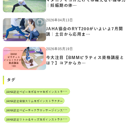
マタニティヨガだけでは補えない指導力
｜妊娠期の体…
2026年04月13日
JAHA協会のRYT200がいよいよ7月開
講｜土台から応用ま…
2026年05月19日
今大注目【BMMピラティス資格講座と
は？】コアからカ…
タグ
J
AHA認定ベビーヨガ＆ママヨガインストラクター
JAHA認定骨盤スリムヨガインストラクター
J
AHA認定ベビーチャクラマッサージインストラクター
J
AHA認定リトル＆キッズヨガインストラクター