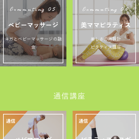
Commuting 05
Commuting 06
ベビーマッサージ
美ママピラティス
ヨガとベビーマッサージの融
美しさの再設計
合
ピラティス講座
通信講座