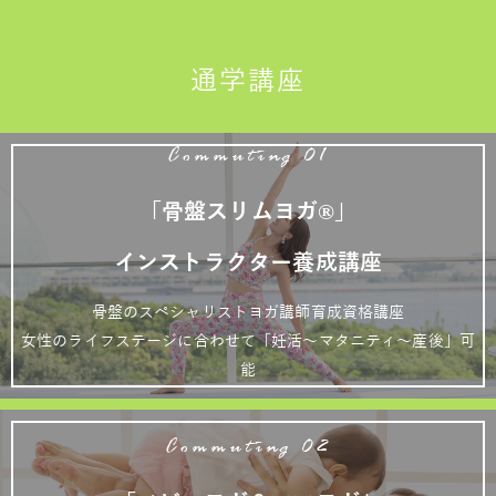
通学講座
Commuting 01
「骨盤スリムヨガ®」
インストラクター養成講座
骨盤のスペシャリストヨガ講師育成資格講座
女性のライフステージに合わせて「妊活～マタニティ～産後」可
能
Commuting 02