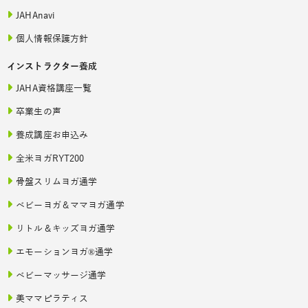
JAHAnavi
個人情報保護方針
インストラクター養成
JAHA資格講座一覧
卒業生の声
養成講座お申込み
全米ヨガRYT200
骨盤スリムヨガ通学
ベビーヨガ＆ママヨガ通学
リトル＆キッズヨガ通学
エモーションヨガ®通学
ベビーマッサージ通学
美ママピラティス