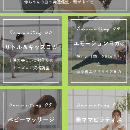
赤ちゃんの脳の発達促進に繋がるベビーヨガ
Commuting 04
Commuting 03
エモーションヨガ®
リトル＆キッズヨガ
「静」と「動」を組み合わせ
子供の美しい姿勢作りの
た
キッズヨガ資格講座
新感覚エクササイズヨガ
Commuting 05
Commuting 06
ベビーマッサージ
美ママピラティス