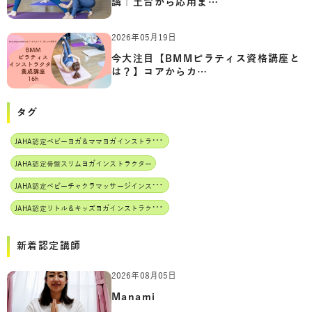
講｜土台から応用ま…
2026年05月19日
今大注目【BMMピラティス資格講座と
は？】コアからカ…
タグ
J
AHA認定ベビーヨガ＆ママヨガインストラクター
JAHA認定骨盤スリムヨガインストラクター
J
AHA認定ベビーチャクラマッサージインストラクター
J
AHA認定リトル＆キッズヨガインストラクター
新着認定講師
2026年08月05日
Manami