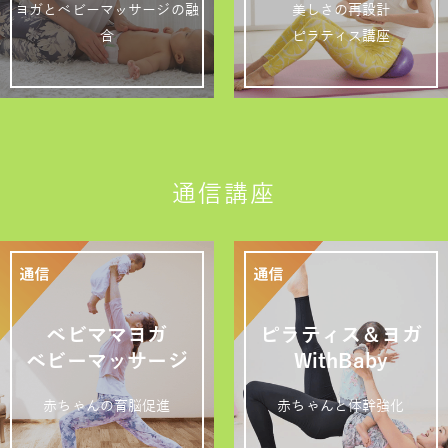
ヨガとベビーマッサージの融
美しさの再設計
合
ピラティス講座
通信講座
ベビママヨガ
ピラティス＆ヨガ
ベビーマッサージ
WithBaby
赤ちゃんの育脳促進
赤ちゃんと体幹強化