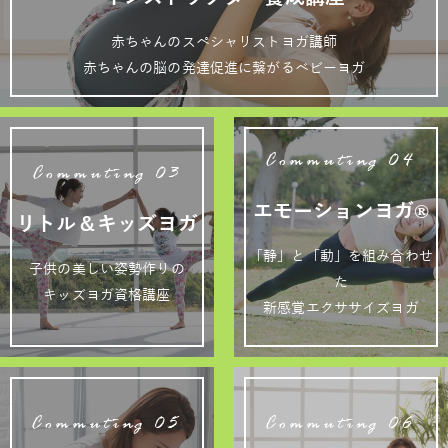
赤ちゃんのスペシャリストヨガ講師
赤ちゃんの脳の発達促進に繋がるベビーヨガ
Commuting 04
Commuting 03
エモーションヨガ®
リトル＆キッズヨガ
「静」と「動」を組み合わせ
子供の美しい姿勢作りの
た
キッズヨガ資格講座
新感覚エクササイズヨガ
Commuting 05
Commuting 06