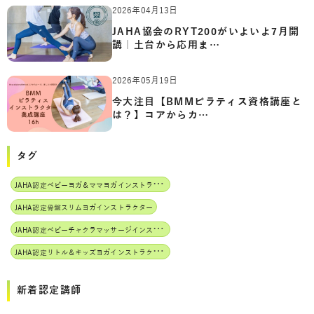
2026年04月13日
JAHA協会のRYT200がいよいよ7月開
講｜土台から応用ま…
2026年05月19日
今大注目【BMMピラティス資格講座と
は？】コアからカ…
タグ
J
AHA認定ベビーヨガ＆ママヨガインストラクター
JAHA認定骨盤スリムヨガインストラクター
J
AHA認定ベビーチャクラマッサージインストラクター
J
AHA認定リトル＆キッズヨガインストラクター
新着認定講師