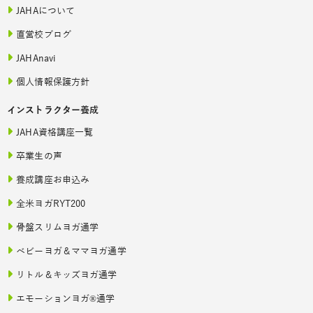
JAHAについて
直営校ブログ
JAHAnavi
個人情報保護方針
インストラクター養成
JAHA資格講座一覧
卒業生の声
養成講座お申込み
全米ヨガRYT200
骨盤スリムヨガ通学
ベビーヨガ＆ママヨガ通学
リトル＆キッズヨガ通学
エモーションヨガ®通学