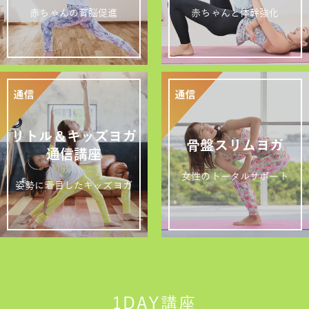
赤ちゃんの育脳促進
赤ちゃんと体幹強化
リトル＆キッズヨガ
骨盤スリムヨガ
通信講座
女性のトータルサポート
姿勢に着目したキッズヨガ
1DAY講座