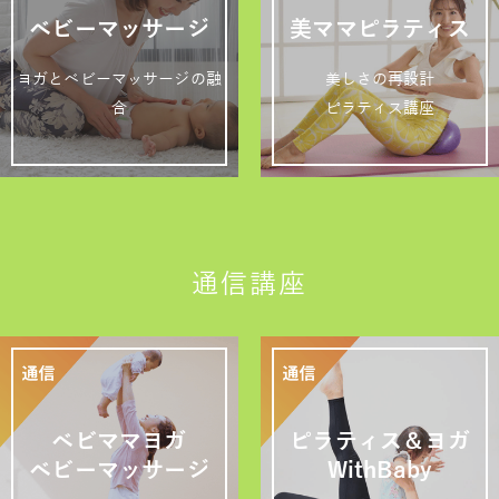
ベビーマッサージ
美ママピラティス
ヨガとベビーマッサージの融
美しさの再設計
合
ピラティス講座
通信講座
ベビママヨガ
ピラティス＆ヨガ
ベビーマッサージ
WithBaby