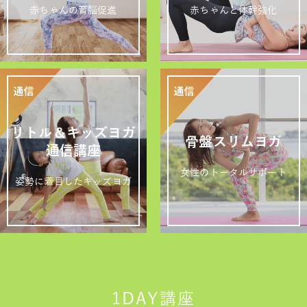
赤ちゃんの育脳促進
赤ちゃんと体幹強化
リトル＆キッズヨガ
骨盤スリムヨガ
通信講座
女性のトータルサポート
姿勢に着目したキッズヨガ
1DAY講座