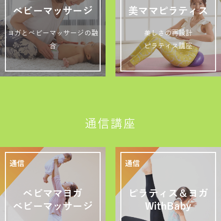
ベビーマッサージ
美ママピラティス
ヨガとベビーマッサージの融
美しさの再設計
合
ピラティス講座
通信講座
ベビママヨガ
ピラティス＆ヨガ
ベビーマッサージ
WithBaby