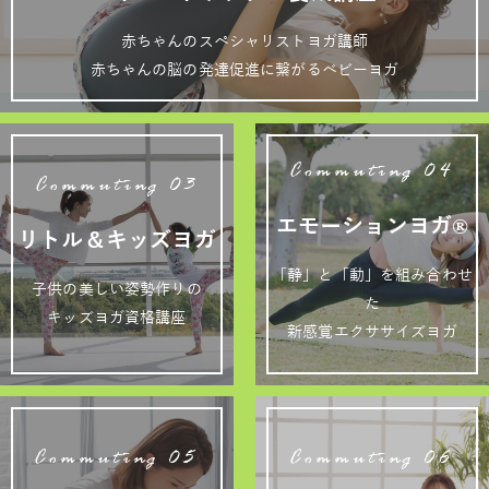
赤ちゃんのスペシャリストヨガ講師
赤ちゃんの脳の発達促進に繋がるベビーヨガ
Commuting 04
Commuting 03
エモーションヨガ®
リトル＆キッズヨガ
「静」と「動」を組み合わせ
子供の美しい姿勢作りの
た
キッズヨガ資格講座
新感覚エクササイズヨガ
Commuting 05
Commuting 06