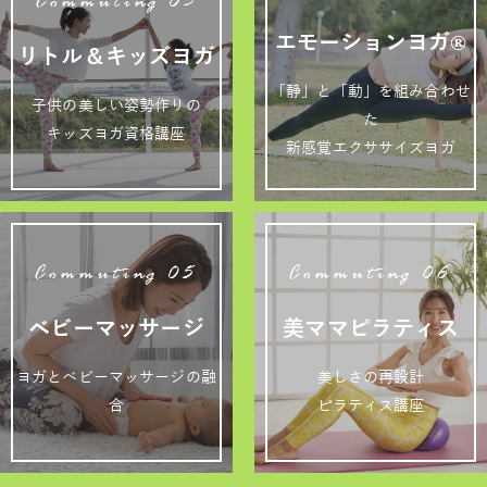
Commuting 03
エモーションヨガ®
リトル＆キッズヨガ
「静」と「動」を組み合わせ
子供の美しい姿勢作りの
た
キッズヨガ資格講座
新感覚エクササイズヨガ
Commuting 05
Commuting 06
ベビーマッサージ
美ママピラティス
ヨガとベビーマッサージの融
美しさの再設計
合
ピラティス講座