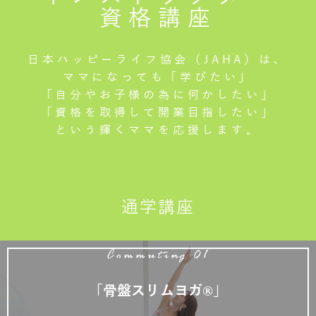
資格講座
日本ハッピーライフ協会（JAHA）は、
ママになっても「学びたい」
「自分やお子様の為に何かしたい」
「資格を取得して開業目指したい」
という輝くママを応援します。
通学講座
Commuting 01
「骨盤スリムヨガ®」