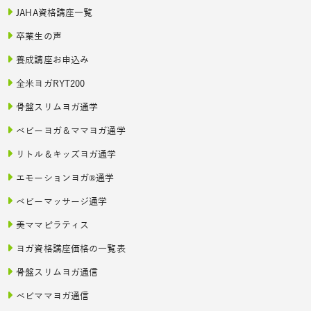
JAHA資格講座一覧
卒業生の声
養成講座お申込み
全米ヨガRYT200
骨盤スリムヨガ通学
ベビーヨガ＆ママヨガ通学
リトル＆キッズヨガ通学
エモーションヨガ®通学
ベビーマッサージ通学
美ママピラティス
ヨガ資格講座価格の一覧表
骨盤スリムヨガ通信
ベビママヨガ通信