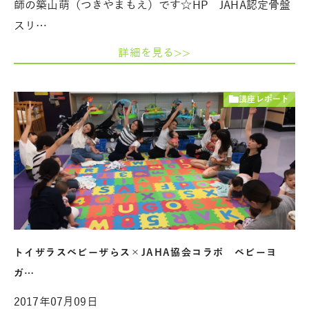
師の築山萌（つきやまもえ）です☆HP JAHA認定骨盤
スリ…
詳細を見る>>
講座レポート
トイザラスベビーザらス×JAHA協会コラボ ベビーヨ
ガ…
2017年07月09日