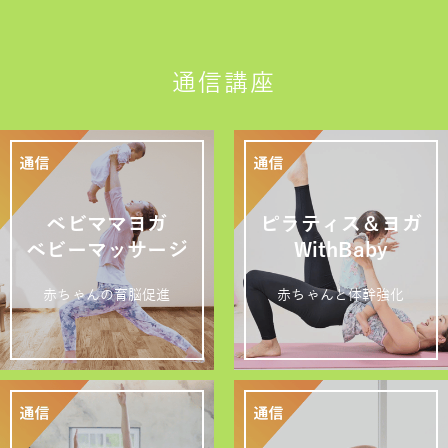
通信講座
ベビママヨガ
ピラティス＆ヨガ
ベビーマッサージ
WithBaby
赤ちゃんの育脳促進
赤ちゃんと体幹強化