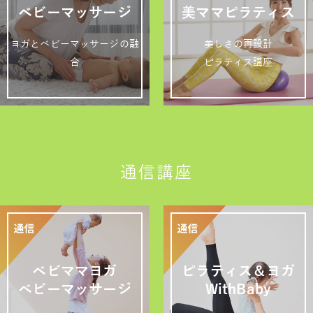
ベビーマッサージ
美ママピラティス
ヨガとベビーマッサージの融
美しさの再設計
合
ピラティス講座
通信講座
ベビママヨガ
ピラティス＆ヨガ
ベビーマッサージ
WithBaby