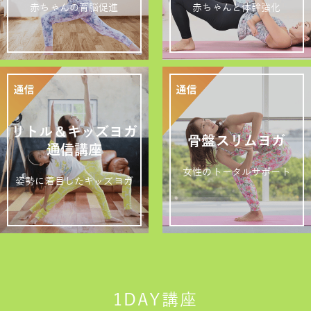
赤ちゃんの育脳促進
赤ちゃんと体幹強化
リトル＆キッズヨガ
骨盤スリムヨガ
通信講座
女性のトータルサポート
姿勢に着目したキッズヨガ
1DAY講座