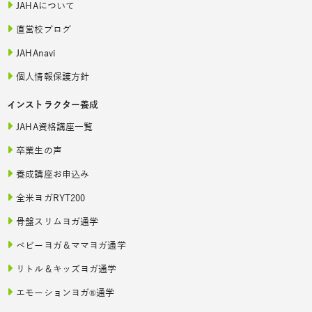
JAHAについて
直営校ブログ
JAHAnavi
個人情報保護方針
インストラクター養成
JAHA資格講座一覧
卒業生の声
養成講座お申込み
全米ヨガRYT200
骨盤スリムヨガ通学
ベビーヨガ＆ママヨガ通学
リトル＆キッズヨガ通学
エモーションヨガ®通学