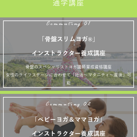
通学講座
Commuting 01
「骨盤スリムヨガ®」
インストラクター養成講座
骨盤のスペシャリストヨガ講師育成資格講座
女性のライフステージに合わせて「妊活～マタニティ～産後」可
能
Commuting 02
「ベビーヨガ＆ママヨガ」
インストラクター養成講座