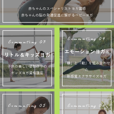
赤ちゃんのスペシャリストヨガ講師
赤ちゃんの脳の発達促進に繋がるベビーヨガ
Commuting 04
Commuting 03
エモーションヨガ®
リトル＆キッズヨガ
「静」と「動」を組み合わせ
子供の美しい姿勢作りの
た
キッズヨガ資格講座
新感覚エクササイズヨガ
Commuting 05
Commuting 06