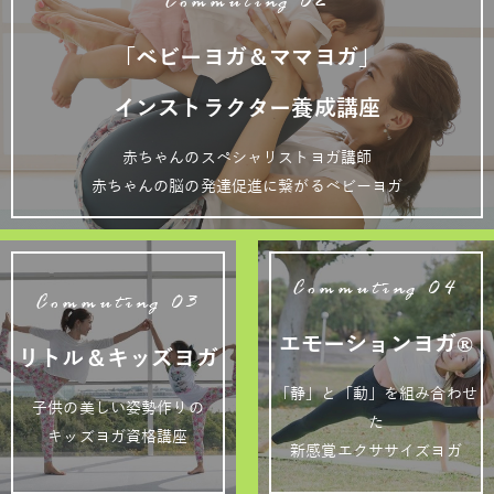
Commuting 02
「ベビーヨガ＆ママヨガ」
インストラクター養成講座
赤ちゃんのスペシャリストヨガ講師
赤ちゃんの脳の発達促進に繋がるベビーヨガ
Commuting 04
Commuting 03
エモーションヨガ®
リトル＆キッズヨガ
「静」と「動」を組み合わせ
子供の美しい姿勢作りの
た
キッズヨガ資格講座
新感覚エクササイズヨガ