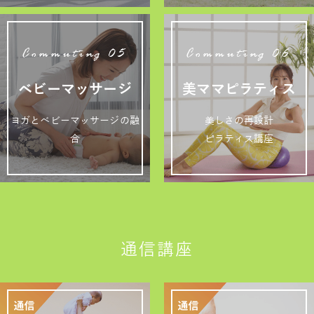
Commuting 05
Commuting 06
ベビーマッサージ
美ママピラティス
ヨガとベビーマッサージの融
美しさの再設計
合
ピラティス講座
通信講座