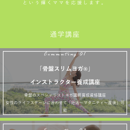
という輝くママを応援します。
通学講座
Commuting 01
「骨盤スリムヨガ®」
インストラクター養成講座
骨盤のスペシャリストヨガ講師育成資格講座
女性のライフステージに合わせて「妊活～マタニティ～産後」可
能