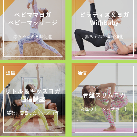
ベビママヨガ
ピラティス＆ヨガ
ベビーマッサージ
WithBaby
赤ちゃんの育脳促進
赤ちゃんと体幹強化
リトル＆キッズヨガ
骨盤スリムヨガ
通信講座
女性のトータルサポート
姿勢に着目したキッズヨガ