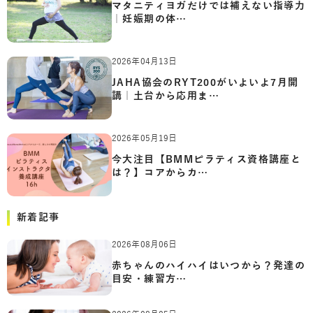
マタニティヨガだけでは補えない指導力
｜妊娠期の体…
2026年04月13日
JAHA協会のRYT200がいよいよ7月開
講｜土台から応用ま…
2026年05月19日
今大注目【BMMピラティス資格講座と
は？】コアからカ…
新着記事
2026年08月06日
赤ちゃんのハイハイはいつから？発達の
目安・練習方…