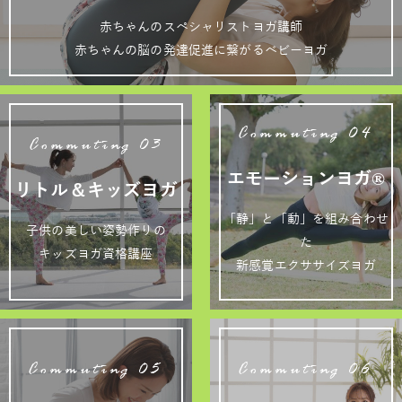
赤ちゃんのスペシャリストヨガ講師
赤ちゃんの脳の発達促進に繋がるベビーヨガ
Commuting 04
Commuting 03
エモーションヨガ®
リトル＆キッズヨガ
「静」と「動」を組み合わせ
子供の美しい姿勢作りの
た
キッズヨガ資格講座
新感覚エクササイズヨガ
Commuting 05
Commuting 06