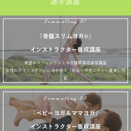
通学講座
Commuting 01
「骨盤スリムヨガ®」
インストラクター養成講座
骨盤のスペシャリストヨガ講師育成資格講座
女性のライフステージに合わせて「妊活～マタニティ～産後」可
能
Commuting 02
「ベビーヨガ＆ママヨガ」
インストラクター養成講座