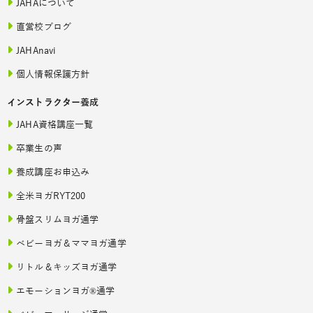
JAHAについて
直営校ブログ
JAHAnavi
個人情報保護方針
インストラクター養成
JAHA資格講座一覧
卒業生の声
養成講座お申込み
全米ヨガRYT200
骨盤スリムヨガ通学
ベビーヨガ＆ママヨガ通学
リトル＆キッズヨガ通学
エモーションヨガ®通学