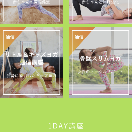
赤ちゃんの育脳促進
赤ちゃんと体幹強化
リトル＆キッズヨガ
骨盤スリムヨガ
通信講座
女性のトータルサポート
姿勢に着目したキッズヨガ
1DAY講座