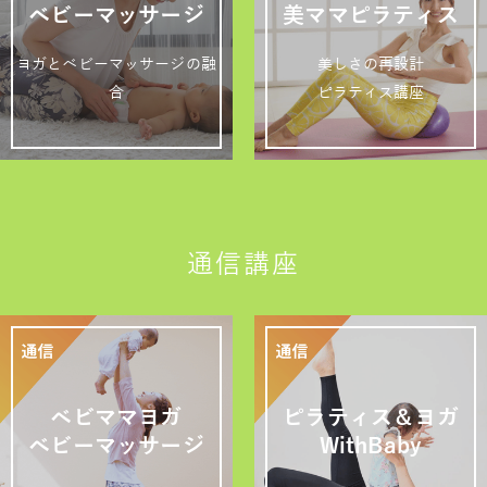
ベビーマッサージ
美ママピラティス
ヨガとベビーマッサージの融
美しさの再設計
合
ピラティス講座
通信講座
ベビママヨガ
ピラティス＆ヨガ
ベビーマッサージ
WithBaby