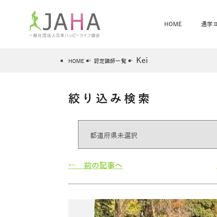
HOME
通学
Kei
HOME
認定講師一覧
絞り込み検索
骨盤スリムヨガ
ベビママヨガ
全米ヨガRYT200
®
ヨガレッスンカレンダー
骨盤スリムヨガ®通信
JAHA資格講座一覧
JAHAについて
JAHAヨガスタ
オンラインヨガ
ベビママヨガW
卒業生の声
← 前の記事へ