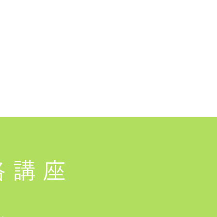
格講座
は、