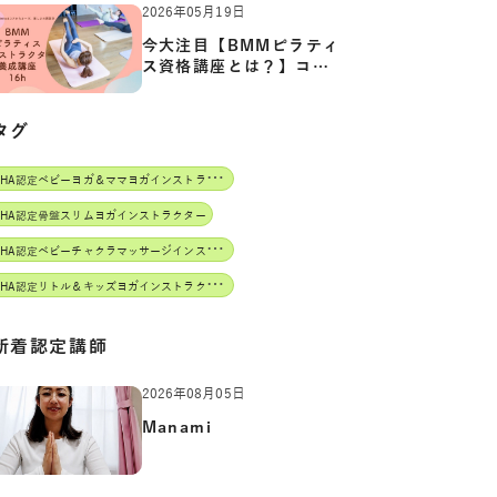
2026年05月19日
今大注目【BMMピラティ
ス資格講座とは？】コア
からカ…
タグ
J
AHA認定ベビーヨガ＆ママヨガインストラクター
AHA認定骨盤スリムヨガインストラクター
J
AHA認定ベビーチャクラマッサージインストラクター
J
AHA認定リトル＆キッズヨガインストラクター
新着認定講師
2026年08月05日
Manami