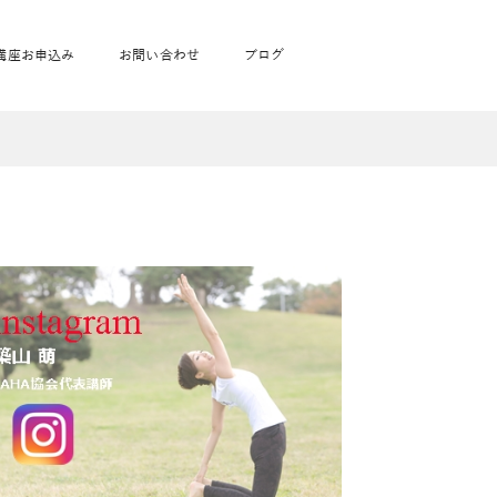
講座お申込み
お問い合わせ
ブログ
フローヨガ1DAY講座
toysrus無料体験会
JAHA資格講座一覧
学
ベビママピラティス1DAY講座
babypark無料体験会
ヨガ資格講座価格の一覧表
ガ通学
ヨガ資格講座価格の一覧表
アクサ生命無料体験会
卒業生の声
通学
JAHAnavi Lesson
オンライン講座
通学
学
サージ
学
キッズヨガ通信