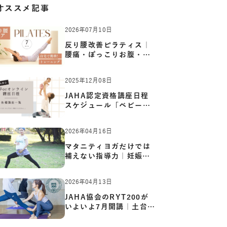
オススメ記事
2026年07月10日
反り腰改善ピラティス｜
腰痛・ぽっこりお腹・姿
勢崩…
2025年12月08日
JAHA認定資格講座日程
スケジュール「ベビーヨ
ガ:キッ…
2026年04月16日
マタニティヨガだけでは
補えない指導力｜妊娠期
の体…
2026年04月13日
JAHA協会のRYT200が
いよいよ7月開講｜土台か
ら応用ま…