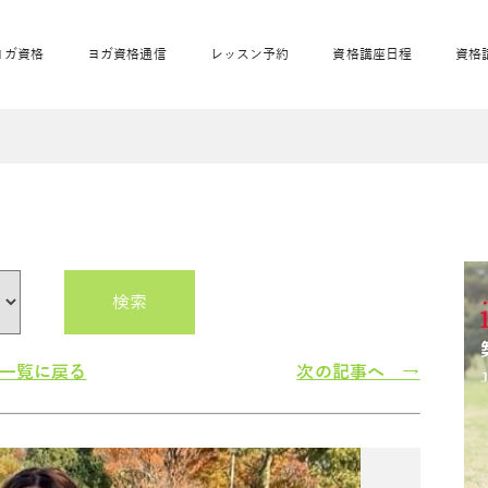
ヨガ資格
ヨガ資格通信
レッスン予約
資格講座日程
資格
開業サポート
全米ヨガRYT200
妊活ヨガ
JAHAnavi
骨盤スリムヨガ®通
マタニティヨガ
トップメインに戻る
ベビーヨガ＆ママヨ
産後ヨガ
リトル＆キッズヨガ
ベビママヨガ
キッズヨガ
エモーションヨガ®
キッズヨガ
美ママピラティ
エモーションヨ
ベビーマッサー
ス
ガ®
ジ
ベビーマッサージ通
ベビーチャクラマッ
美ママピラティス通
検索
ジオ概要
詳細
通信
ベビー「ピラティス＆ヨガ」W通信
出張ヨガ・オフィスヨガ
養成講座お申込み
直営校ブログ
リトル＆
一覧に戻る
次の記事へ →