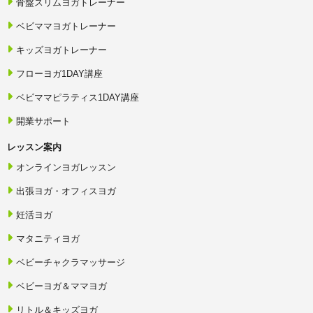
骨盤スリムヨガトレーナー
ットカードその他の方法による決済が完了した後は、受講者の都合
によるキャンセル、受講辞退、講座変更、コース変更、返品および
ベビママヨガトレーナー
返金はお受けいたしません。
2．講座をまだ受講していない場合、教材が未開封の場合、教材を
キッズヨガトレーナー
使用していない場合、動画を視聴していない場合または認定試験を
提出していない場合であっても、受講料金の返金は行いません。
フローヨガ1DAY講座
3．通学講座またはオンライン講座について、受講者の体調不良、
妊娠、出産、育児、介護、仕事、転居、家庭の事情、交通事情、通
ベビママピラティス1DAY講座
信環境、機器の不具合、日程の都合その他受講者側の事情により、
講座の全部または一部を受講できない場合も、返金は行いません。
開業サポート
この場合は、第10条に定める受講日程の振替により対応します。
4．通信講座について、受講者の体調不良、妊娠、出産、育児、介
レッスン案内
護、仕事その他受講者側の事情により学習を一時中断した場合も、
返金は行いません。受講者は、原則として2年間の受講期間内で学
オンラインヨガレッスン
習を中断または再開でき、受講期間または動画配信期間の延長を希
望する場合は、第11条および第12条の定めに基づき延長できます。
出張ヨガ・オフィスヨガ
5．教材に破損、欠品その他の初期不良がある場合は、教材の到着
後7日以内に当協会へ連絡してください。当協会が不良品であるこ
妊活ヨガ
とを確認した場合に限り、該当する教材を交換します。教材の不良
を理由とする返金は行いません。
マタニティヨガ
6．不良品の交換を希望する場合、受講者は、当協会の案内に従っ
て該当する教材の現物を当協会へ送付するものとします。当協会
ベビーチャクラマッサージ
は、現物の到着および状態を確認した後、交換品を発送します。
7．受講者の使用中にDVDを破損、紛失または再生不能にした場
ベビーヨガ＆ママヨガ
合、受講者は当協会へ連絡し、破損したDVDが手元にある場合は、
当協会へ送付するものとします。この場合、DVD1枚につき10,000
リトル＆キッズヨガ