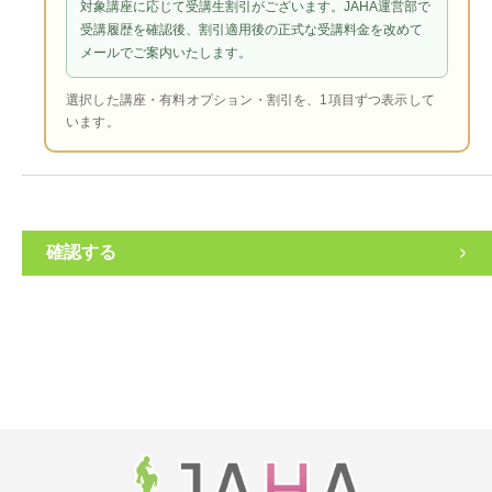
対象講座に応じて受講生割引がございます。JAHA運営部で
第4条：申込みの承諾および契約の成立
1．当協会が本講座への申込みを承諾する場合、受講希望者に対
受講履歴を確認後、割引適用後の正式な受講料金を改めて
し、電子メール、電話その他当協会が適切と判断する方法により通
メールでご案内いたします。
知します。
2．当協会と受講希望者との間における本講座の提供に関する契約
選択した講座・有料オプション・割引を、1項目ずつ表示して
（以下「本契約」といいます）は、当協会が受講料金全額の入金ま
たは決済の完了を確認した時点で成立します。
います。
3．受講希望者は、本契約の成立後、本規約に定める受講者として
の資格を取得します。
第5条：受講料金および支払い
1．受講希望者は、当協会から送付される申込内容および支払い案
内に従い、当協会が指定する期限までに受講料金を支払うものとし
ます。
>
2．銀行振込を利用する場合の振込手数料は、受講希望者の負担と
します。
3．受講希望者が指定された期限までに受講料金を支払わなかった
場合、当協会は、当該受講希望者が本講座への申込みをキャンセル
したものとして取り扱うことができます。
4．認定試験の提出、教材の返送その他受講者から当協会へ郵送す
る際に発生する郵送料は、受講料金に含まれません。受講者の負担
となります。
第6条：受講者情報の取扱い
入力内容を確認する
当協会は、当協会ウェブサイトに掲載するプライバシーポリシーに
従い、受講者が登録した情報および本講座の受講過程で当協会が知
り得た情報を取り扱うものとします。