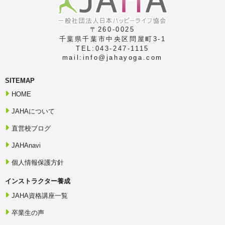
第7条：講義内容に関する権利および禁止事項
1．本講座に含まれる一切のノウハウ、アイデア、手法、情報、カ
〒260-0025
リキュラム、講義内容、教材、テキスト、書籍、資料、画像、写
千葉県千葉市中央区問屋町3-1
真、音声、動画、映像、記録媒体、名称、ロゴおよび標章等に関す
る著作権、商標権その他一切の権利は、当協会または正当な権利を
TEL:043-247-1115
有する者に帰属します。
mail:info@jahayoga.com
2．受講者は、本講座の内容を、受講者本人の学習を目的とする範
囲でのみ使用できます。
SITEMAP
3．受講者は、当協会から事前に書面による承諾を得ることなく、
次の行為を行ってはなりません。
HOME
（1）教材、テキスト、資料、動画、音声、画像、講義内容等を複
製、録音、録画または撮影する行為
JAHAについて
（2）教材、テキスト、資料、動画、音声、画像、講義内容等をウ
ェブサイト、SNS、動画配信サイトその他の媒体に掲載する行為
直営校ブログ
（3）第三者へ貸与、頒布、譲渡、転売、転載、送信または共有す
る行為
JAHAnavi
（4）講義内容を修正、翻訳、編集、加工または改変する行為
（5）第三者に対して使用を許諾する行為
個人情報保護方針
（6）本講座の内容を利用して、当協会の講座または教材と同一ま
たは類似する講座、資格講座、養成講座、教材その他のサービスを
インストラクター養成
作成または提供する行為
（7）その他、当協会または第三者の著作権、商標権、営業上の権
JAHA資格講座一覧
利その他の権利を侵害する行為
4．受講者が本条または本規約に違反した場合、当協会は、受講資
卒業生の声
格または認定講師資格の停止・取消し、損害賠償請求、使用差止請