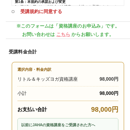
第1条：本規約の承諾および変更
1．第4条に基づき、当協会が本講座への申込みを承諾したすべての
受講規約に同意する
受講者（以下「受講者」といいます）は、本規約の内容を承諾した
ものとみなします。
2．当協会は、必要に応じて、受講者へ通知することにより、受講
※このフォームは「資格講座のお申込み」です。
者から個別の承諾を得ることなく、本規約を変更できるものとしま
す。
お問い合わせは
こちら
からお願いします。
3．本規約の変更が通知された後に受講者が本講座を受講した場
合、受講者は変更後の規約に同意したものとみなし、変更後の規約
を適用します。
受講料金合計
第2条：提供サービス
1．受講料金および本講座の開講後に提供するサービスは、原則と
して日本国内での利用を対象とします。海外から本講座を受講する
選択内容・料金内訳
ことは可能ですが、講座、サポート、連絡および各種サービスは、
日本時間を基準として提供します。
リトル＆キッズヨガ資格講座
98,000円
2．通信講座の教材、テキスト、動画、講義内容、カリキュラムお
よび提供方法は、内容の改訂その他の事情により、予告なく変更す
る場合があります。
小計
98,000円
第3条：本講座の申込み
本講座の受講希望者は、当協会のウェブサイト、申込フォームその
98,000円
他当協会が指定する手続きに従い、受講の申込みを行うものとしま
お支払い合計
す。受講希望者は、氏名、住所、電話番号、メールアドレスその他
当協会が指定する事項について、正確かつ最新の情報を提供するも
のとします。
以前にJAHAの資格講座をご受講された方へ