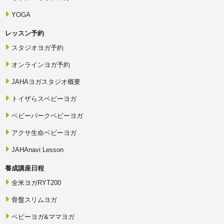
円で交換品を発送します。
8．DVDにはコピーガードが施されているため、パソコン、再生機
YOGA
器、ソフトウェアその他の再生環境によっては、正常に再生できな
い場合があります。
レッスン予約
9．教材、テキストまたは動画等の内容に、語句の相違、文字の欠
損、誤字、脱字その他軽微な誤りがあった場合も、受講料金の返金
スタジオヨガ予約
は行いません。受講者は、当協会から訂正または補足の案内がある
場合、その内容に従って受講するものとします。
オンラインヨガ予約
＜教材の不良品交換先＞
〒260-0025 千葉県千葉市中央区問屋町3-1-1104
JAHAヨガスタジオ概要
一般社団法人日本ハッピーライフ協会 築山 宛
電話番号：043-247-1115
トイザらスベビーヨガ
第10条：受講日程の振替
ベビーパークベビーヨガ
1．受講者の都合により、申し込んだ講座日程の全部または一部を
受講できない場合、同一講座の次回開催日程があり、定員および講
アクサ生命ベビーヨガ
師の都合により受入れが可能な場合に限り、次回開催講座へ無料で
振替できます。
JAHAnavi Lesson
2．前項の「次回開催講座への振替」とは、当協会が通常の講座日
程として設定し、複数の受講者を対象として開催する同一講座への
養成講座日程
振替をいいます。
3．次回開催講座への振替ではなく、受講者のために通常の講座日
全米ヨガRYT200
程とは別の日程を設定して振替講座を行う場合を「個別振替」とい
います。
骨盤スリムヨガ
4．個別振替は、当該講座につき1回まで無料とします。
5．個別振替の2回目以降は、個別振替1回につき5,000円の個別振替
ベビーヨガ&ママヨガ
手数料を申し受けます。