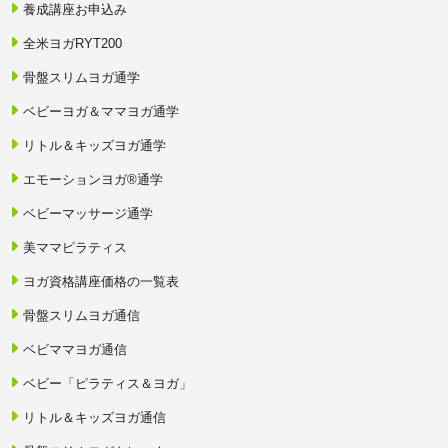
求その他法律上認められる措置を講じることができます。
養成講座お申込み
第8条：受講者資格の停止・取消し
全米ヨガRYT200
1．受講者が次のいずれかに該当する場合、当協会は、事前に通知
することなく、本契約を解除し、受講者資格、教材および動画等の
骨盤スリムヨガ通学
利用資格、認定審査を受ける資格その他本講座に関する資格を停止
または取り消すことができます。
ベビーヨガ＆ママヨガ通学
（1）本講座の内容を適切に理解できない可能性がある場合、また
は当協会が本講座の受講者としての適格性に欠けると判断した場合
リトル＆キッズヨガ通学
（2）受講申込みに際して、虚偽または事実と異なる内容を申告し
た場合
エモーションヨガ®通学
（3）受講料金その他当協会に支払うべき金額を支払わなかった場
合
ベビーマッサージ通学
（4）本規約に違反した場合
（5）教材、動画、講義内容等を第三者に提供、共有、転載または
美ママピラティス
転売した場合
（6）講師、他の受講者、当協会関係者その他の第三者に対し、迷
ヨガ資格講座価格の一覧表
惑行為、妨害行為、誹謗中傷、威圧的行為その他当協会が不適切と
判断する行為を行った場合
骨盤スリムヨガ通信
（7）本講座の運営を妨害した場合
（8）その他、当協会が受講者として不適切と判断した場合
ベビママヨガ通信
2．前項に基づき本契約、受講者資格または利用資格を停止・取消
しとした場合、受講料金、登録料、教材代、動画配信料、オプショ
ベビー「ピラティス＆ヨガ」
ン料金その他受講者が当協会へ支払った金額は返金しません。
リトル＆キッズヨガ通信
第9条：キャンセル、返金、返品および交換
1．受講者が本講座へ申し込み、受講料金全額の入金またはクレジ