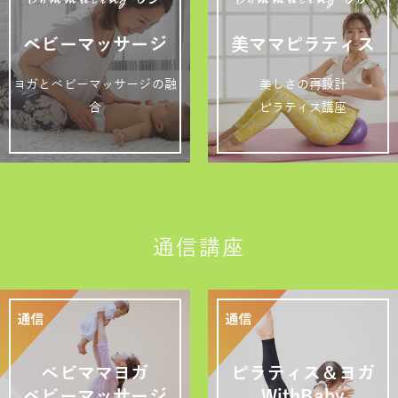
Commuting 05
Commuting 06
ベビーマッサージ
美ママピラティス
ヨガとベビーマッサージの融
美しさの再設計
合
ピラティス講座
通信講座
ベビママヨガ
ピラティス＆ヨガ
ベビーマッサージ
WithBaby