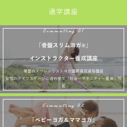
通学講座
Commuting 01
「骨盤スリムヨガ®」
インストラクター養成講座
骨盤のスペシャリストヨガ講師育成資格講座
女性のライフステージに合わせて「妊活～マタニティ～産後」可
能
Commuting 02
「ベビーヨガ＆ママヨガ」