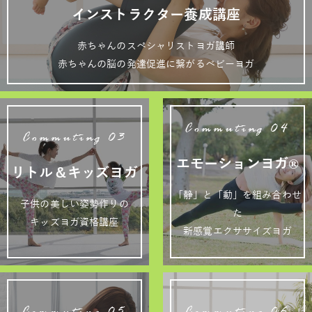
インストラクター養成講座
赤ちゃんのスペシャリストヨガ講師
赤ちゃんの脳の発達促進に繋がるベビーヨガ
Commuting 04
Commuting 03
エモーションヨガ®
リトル＆キッズヨガ
「静」と「動」を組み合わせ
子供の美しい姿勢作りの
た
キッズヨガ資格講座
新感覚エクササイズヨガ