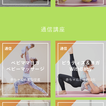
通信講座
ベビママヨガ
ピラティス＆ヨガ
ベビーマッサージ
WithBaby
赤ちゃんの育脳促進
赤ちゃんと体幹強化