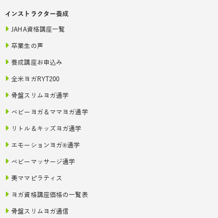
インストラクター養成
JAHA資格講座一覧
卒業生の声
養成講座お申込み
全米ヨガRYT200
骨盤スリムヨガ通学
ベビーヨガ＆ママヨガ通学
リトル＆キッズヨガ通学
エモーションヨガ®通学
ベビーマッサージ通学
美ママピラティス
ヨガ資格講座価格の一覧表
骨盤スリムヨガ通信