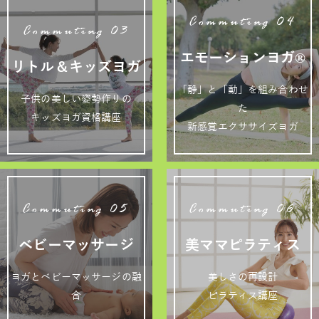
Commuting 04
Commuting 03
エモーションヨガ®
リトル＆キッズヨガ
「静」と「動」を組み合わせ
子供の美しい姿勢作りの
た
キッズヨガ資格講座
新感覚エクササイズヨガ
Commuting 05
Commuting 06
ベビーマッサージ
美ママピラティス
ヨガとベビーマッサージの融
美しさの再設計
合
ピラティス講座